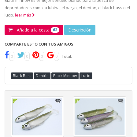
Black minnow es el mejor señuelo blando para la pesca de
depredadores como la lubina, el pargo, el denton, el black bass o el
lucio.
leer más
Añade a la cesta
Descripción
62
COMPARTE ESTO CON TUS AMIGOS
0
0
0
0
Total:
Black Bass
Dentòn
Black Minnow
Lucio