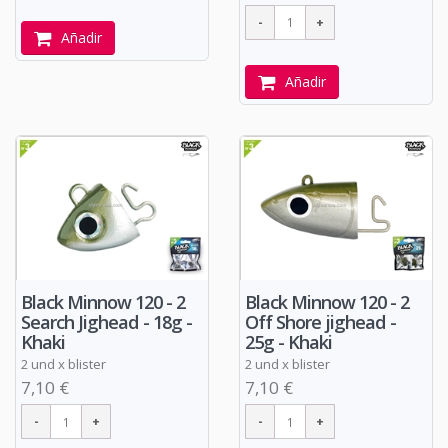
Añadir
Añadir
Black Minnow 120 - 2
Black Minnow 120 - 2
Search Jighead - 18g -
Off Shore jighead -
Khaki
25g - Khaki
2 und x blister
2 und x blister
7,10 €
7,10 €