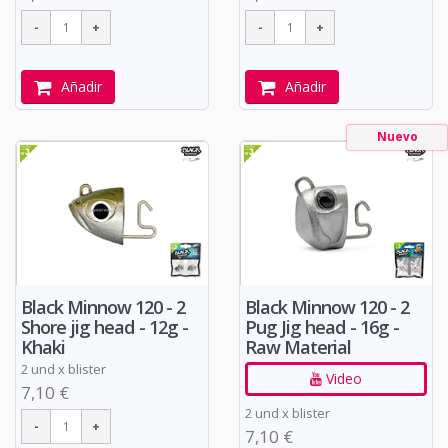
Añadir
Añadir
Nuevo
Black Minnow 120 - 2
Black Minnow 120 - 2
Shore jig head - 12g -
Pug Jig head - 16g -
Khaki
Raw Material
2 und x blister
Video
7,10 €
2 und x blister
7,10 €