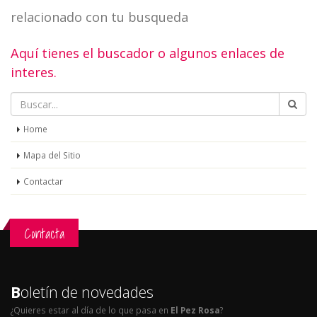
relacionado con tu busqueda
Aquí tienes el buscador o algunos enlaces de
interes.
Home
Mapa del Sitio
Contactar
Contacta
B
oletín de novedades
¿Quieres estar al día de lo que pasa en
El Pez Rosa
?