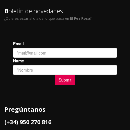
B
oletín de novedades
¿Quieres estar al día de lo que pasa en
El Pez Rosa
?
Pregúntanos
(+34) 950 270 816