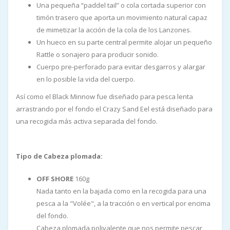
Una pequeña “paddel tail” o cola cortada superior con
timón trasero que aporta un movimiento natural capaz
de mimetizar la acción de la cola de los Lanzones.
Un hueco en su parte central permite alojar un pequeño
Rattle o sonajero para producir sonido.
Cuerpo pre-perforado para evitar desgarros y alargar
en lo posible la vida del cuerpo.
Así como el Black Minnow fue diseñado para pesca lenta
arrastrando por el fondo el Crazy Sand Eel está diseñado para
una recogida más activa separada del fondo.
Tipo de Cabeza plomada:
OFF SHORE
160g
Nada tanto en la bajada como en la recogida para una
pesca a la "Volée", a la tracción o en vertical por encima
del fondo.
Cabeza plomada polivalente que nos permite pescar