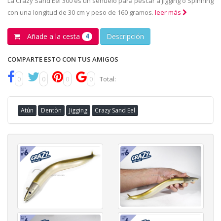
La Crazy Sand Eel 300 es un señuelo para pescar a Jigging o Spinning
con una longitud de 30 cm y peso de 160 gramos.
leer más
Añade a la cesta
Descripción
4
COMPARTE ESTO CON TUS AMIGOS
0
0
0
0
Total:
Atún
Dentòn
Jigging
Crazy Sand Eel