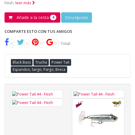
Fiiish.
leer más
Añade a la cesta
Descripción
4
COMPARTE ESTO CON TUS AMIGOS
0
0
0
0
Total:
Black Bass
Trucha
Power Tail
Esparidos, Sargo, Pargo, Breca