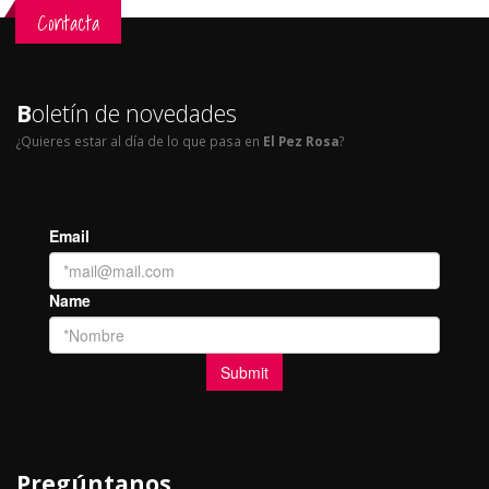
Contacta
B
oletín de novedades
¿Quieres estar al día de lo que pasa en
El Pez Rosa
?
Pregúntanos