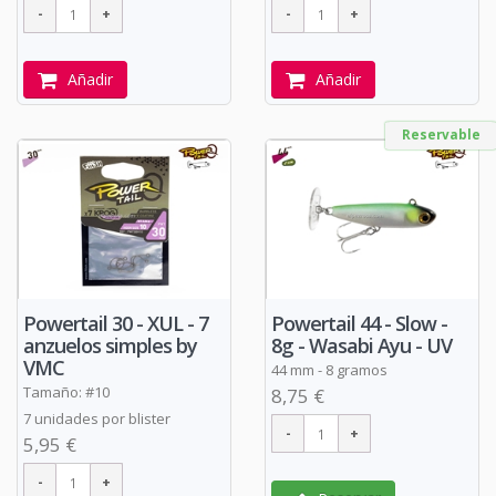
Añadir
Añadir
Reservable
Powertail 30 - XUL - 7
Powertail 44 - Slow -
anzuelos simples by
8g - Wasabi Ayu - UV
VMC
44 mm - 8 gramos
Tamaño: #10
8,75 €
7 unidades por blister
5,95 €