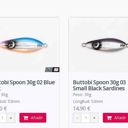
obi Spoon 30g 02 Blue
Buttobi Spoon 30g 03
k
Small Black Sardines
 30g
Peso: 30g
itud: 53mm
Longitud: 53mm
0 €
14,90 €
Añadir
Añadir