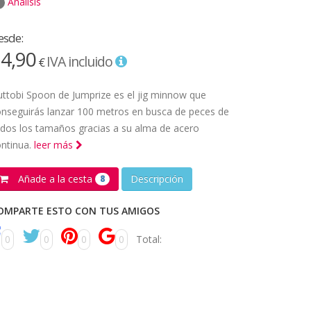
Análisis
esde:
4,90
IVA incluido
€
ttobi Spoon de Jumprize es el jig minnow que
nseguirás lanzar 100 metros en busca de peces de
dos los tamaños gracias a su alma de acero
ntinua.
leer más
Añade a la cesta
Descripción
8
OMPARTE ESTO CON TUS AMIGOS
0
0
0
0
Total: