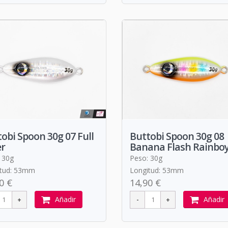
obi Spoon 30g 07 Full
Buttobi Spoon 30g 08
er
Banana Flash Rainbo
 30g
Peso: 30g
itud: 53mm
Longitud: 53mm
0 €
14,90 €
Añadir
Añadir