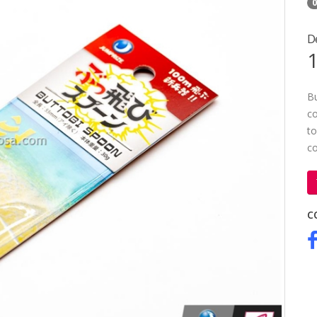
0
D
1
Bu
co
to
co
C