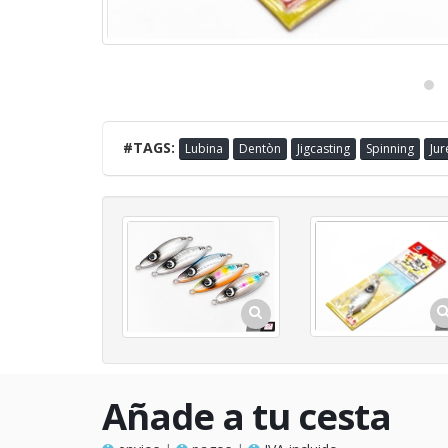
#TAGS:
Lubina
Dentòn
Jigcasting
Spinning
Jur
Añade a tu cesta