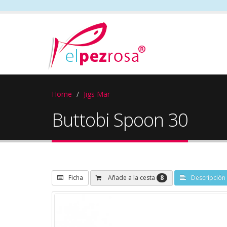
Home
Jigs Mar
Buttobi Spoon 30
8
Añade a la cesta
Ficha
Descripción