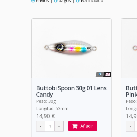
envios
|
pagos
|
IVA incluido
Buttobi Spoon 30g 01 Lens
Butt
Candy
Pin
Peso: 30g
Peso:
Longitud: 53mm
Long
14,90 €
14,9
Añadir