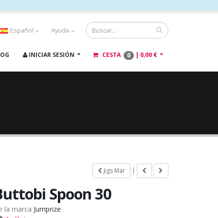
Español
Ayuda
LOG
INICIAR SESIÓN
CESTA
|
0,00 €
0
|
Jigs Mar
Buttobi Spoon 30
e la marca
Jumprize