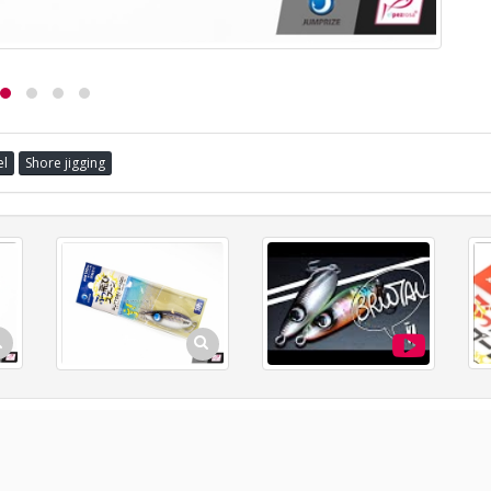
el
Shore jigging