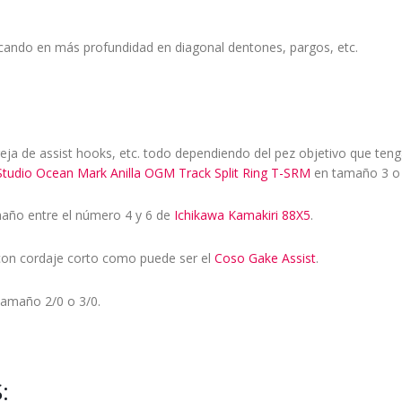
pescando en más profundidad en diagonal dentones, pargos, etc.
reja de assist hooks, etc. todo dependiendo del pez objetivo que ten
Studio Ocean Mark Anilla OGM Track Split Ring T-SRM
en tamaño 3 o 
maño entre el número 4 y 6 de
Ichikawa Kamakiri 88X5
.
con cordaje corto como puede ser el
Coso Gake Assist
.
tamaño 2/0 o 3/0.
: