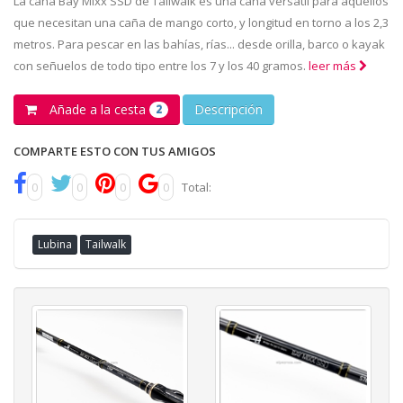
La caña Bay Mixx SSD de Tailwalk es una caña versátil para aquellos
que necesitan una caña de mango corto, y longitud en torno a los 2,3
metros. Para pescar en las bahías, rías... desde orilla, barco o kayak
con señuelos de todo tipo entre los 7 y los 40 gramos.
leer más
Añade a la cesta
Descripción
2
COMPARTE ESTO CON TUS AMIGOS
0
0
0
0
Total:
Lubina
Tailwalk