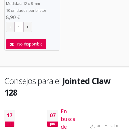
Medidas: 12 x 8 mm
10 unidades por blister
8,90 €
No disponible
Consejos para el
Jointed Claw
128
En
17
07
busca
Jul
Jun
¿Quieres saber
de