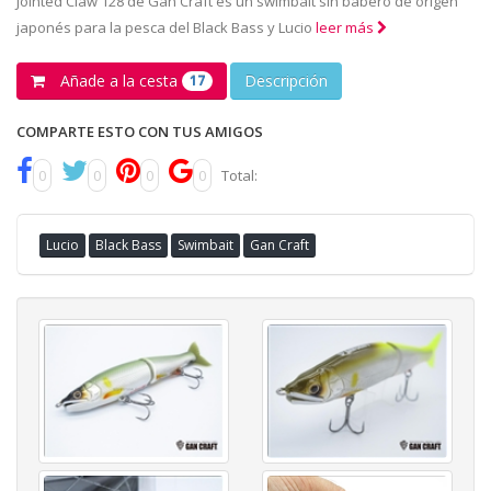
Jointed Claw 128 de Gan Craft es un swimbait sin babero de origen
japonés para la pesca del Black Bass y Lucio
leer más
Añade a la cesta
Descripción
17
COMPARTE ESTO CON TUS AMIGOS
0
0
0
0
Total:
Lucio
Black Bass
Swimbait
Gan Craft