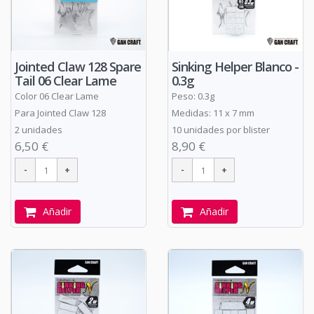
Jointed Claw 128 Spare
Sinking Helper Blanco -
Tail 06 Clear Lame
0.3g
Color 06 Clear Lame
Peso: 0.3g
Para Jointed Claw 128
Medidas: 11 x 7 mm
2 unidades
10 unidades por blister
6,50 €
8,90 €
Añadir
Añadir