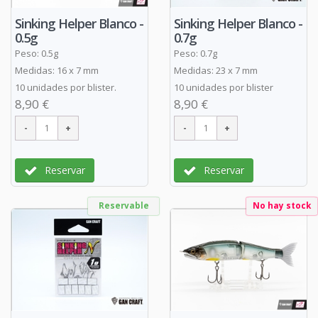
Sinking Helper Blanco -
Sinking Helper Blanco -
0.5g
0.7g
Peso: 0.5g
Peso: 0.7g
Medidas: 16 x 7 mm
Medidas: 23 x 7 mm
10 unidades por blister.
10 unidades por blister
8,90 €
8,90 €
Reservar
Reservar
Reservable
No hay stock