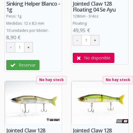
Sinking Helper Blanco -
Jointed Claw 128
1g
Floating 04 Se Ayu
Peso: 1g
128mm - 3/4oz
Medidas: 12 x 8,5 mm
Floating
49,95 €
10 unidades por blister.
8,90 €
No disponible
Reservar
No hay stock
No hay stock
Jointed Claw 128
Jointed Claw 128