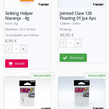
Sinking Helper
Jointed Claw 128
Naranja - 4g
Floating 01 Jya Ayu
Peso: 4g
128mm - 3/4oz
Medidas: 30 x 10 mm
Floating
49,95 €
10 unidades por blister
8,90 €
Reservar
Añadir
Reservable
Reservable