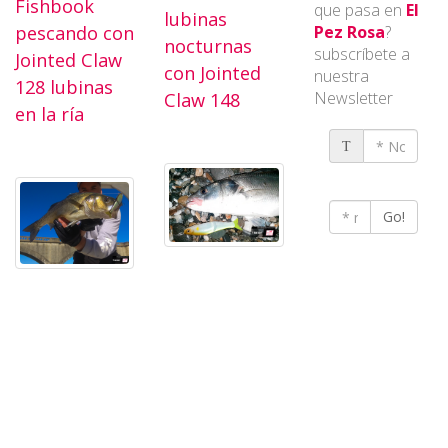
Fishbook
que pasa en
El
lubinas
pescando con
Pez Rosa
?
nocturnas
subscríbete a
Jointed Claw
con Jointed
nuestra
128 lubinas
Newsletter
Claw 148
en la ría
T
Go!