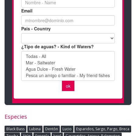
Especies
Black Bass
Lubina
Dentòn
Lucio
Esparidos, Sargo, Pargo, Breca
Trucha
Atún
Serviola
Jurel
Carangidos, Anjova, Palometon