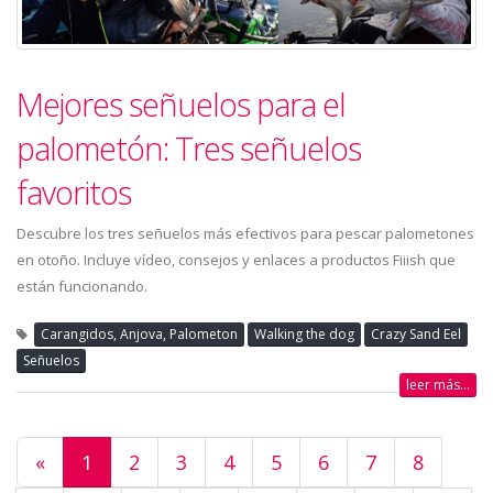
Mejores señuelos para el
palometón: Tres señuelos
favoritos
Descubre los tres señuelos más efectivos para pescar palometones
en otoño. Incluye vídeo, consejos y enlaces a productos Fiiish que
están funcionando.
Carangidos, Anjova, Palometon
Walking the dog
Crazy Sand Eel
Señuelos
leer más...
«
1
2
3
4
5
6
7
8