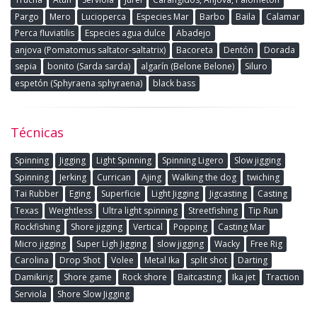
Pargo
Mero
Lucioperca
Especies Mar
Barbo
Baila
Calamar
Perca fluviatilis
Especies agua dulce
Abadejo
anjova (Pomatomus saltator-saltatrix)
Bacoreta
Dentón
Dorada
sepia
bonito (Sarda sarda)
algarín (Belone Belone)
Siluro
espetón (Sphyraena sphyraena)
black bass
Técnicas
Spinning
Jigging
Light Spinning
Spinning Ligero
Slow jigging
Spinning
Jerking
Currican
Ajing
Walking the dog
twiching
Tai Rubber
Eging
Superficie
Light Jigging
Jigcasting
Casting
Texas
Weightless
Ultra light spinning
Streetfishing
Tip Run
Rockfishing
Shore jigging
Vertical
Popping
Casting Mar
Micro jigging
Super Ligh Jigging
slow jigging
Wacky
Free Rig
Carolina
Drop Shot
Volee
Metal Ika
split shot
Darting
Damikirig
Shore game
Rock shore
Baitcasting
Ika jet
Traction
Serviola
Shore Slow Jigging