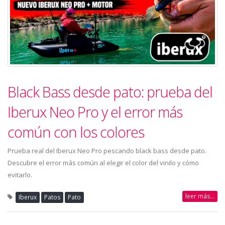
Black Bass desde pato: prueba del
Iberux Neo Pro y el error más
común con los colores
Prueba real del Iberux Neo Pro pescando black bass desde pato.
Descubre el error más común al elegir el color del vinilo y cómo
evitarlo.
leer más...
Iberux
Patos
Pato