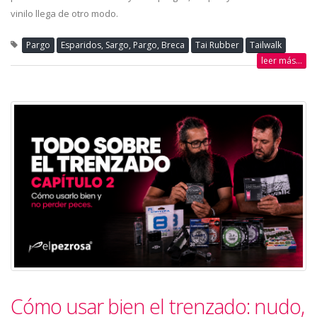
vinilo llega de otro modo.
Pargo
Esparidos, Sargo, Pargo, Breca
Tai Rubber
Tailwalk
leer más...
Cómo usar bien el trenzado: nudo,