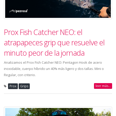
Prox Fish Catcher NEO: el
atrapapeces grip que resuelve el
minuto peor de la jornada
Analizamos el Prox Fish Catcher NEO: Pentagon Hook de acero
inoxidable, cuerpo híbrido un 40% más ligero y dos tallas. Mini o
Regular, con criterio.
leer más...
Prox
Grips