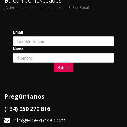
B
oletín de novedades
¿Quieres estar al día de lo que pasa en
El Pez Rosa
?
Pregúntanos
(+34) 950 270 816
info@elpezrosa.com