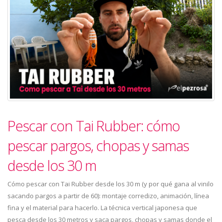
Pescar con Tai Rubber: cómo
pescar pargos, chopas y samas
desde los 30 m
Cómo pescar con Tai Rubber desde los 30 m (y por qué gana al vinilo
sacando pargos a partir de 60): montaje corredizo, animación, línea
fina y el material para hacerlo. La técnica vertical japonesa que
pesca desde los 30 metros y saca pargos, chopas y samas donde el