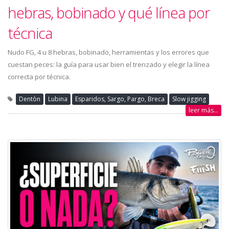
hebras, bobinado y qué línea por
técnica
Nudo FG, 4 u 8 hebras, bobinado, herramientas y los errores que
cuestan peces: la guía para usar bien el trenzado y elegir la línea
correcta por técnica.
Dentòn
Lubina
Esparidos, Sargo, Pargo, Breca
Slow jigging
leer más...