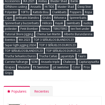
Accesorios
IKA 2021
Anillas
Blaster Shad
Bariki
Offshore casting
Anzuelo
Hi TIDE
Master Shad
Deep liner
Polyester
10FTU
Kattobi Bou
Crankbaits
Poppers
Ropa
Cajas
Jerkbaits blandos
Grubs
Riñonera
Spinnerbaits
Spinnerbait y buzzerbaits
Hèlices
Kayak
swimbaits
nudos
poliester
Petit Bomber
Nexus
TEROTERO
ten feet under
Tutorial Shore Jigging
Chema San Martin
Alberto Burundarena
Eventos
IKA 2023
TOP 3 SEÑUELOS BLANDOS 23
Super ligth jigging 2024
TOP 3 SEÑUELOS DUROS 23
TOP SEÑUELOS BLANDOS 23
TOP SEÑUELOS DUROS 23
Trucha Señuelos Duros
Trucha Cañas
japanstyle
Tauro
Carrete Fullrange
SOM
Anzuelo triple
Chalecos
Capturaysuelta
Grapas
Mazume
Pit Swimmer
pit swimmer
Color
Prox
Grips
Populares
Recientes