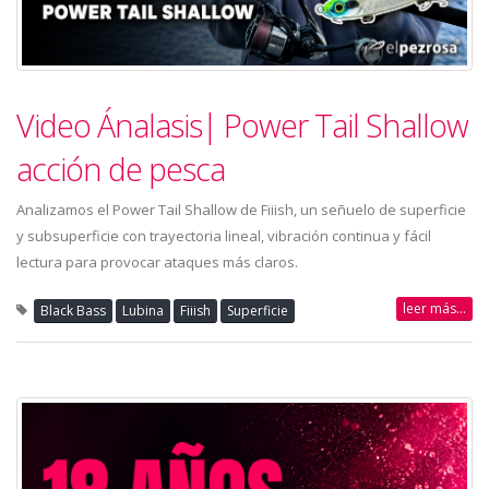
Video Ánalasis| Power Tail Shallow
acción de pesca
Analizamos el Power Tail Shallow de Fiiish, un señuelo de superficie
y subsuperficie con trayectoria lineal, vibración continua y fácil
lectura para provocar ataques más claros.
leer más...
Black Bass
Lubina
Fiiish
Superficie