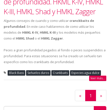
de profundidad. HKML K-IV, HMKL
K-III, HMKL Shad y HMKL Zagger
Algunos consejos de cuando y como utilizar
cranckbaits de
profundidad
. En este caso hablaremos de como utilizar los
modelos de
HMKL K-IV, HMKL K-III
y los modelos más pequeños
como el
HMKL Shad
o el
HMKL Zagger
.
Peces a gran profundidad pegados al fondo o peces suspendidos a
profundidad. Para estas situaciones se ha creado un señuelo tan
especifico como los crankbaits de profundidad.
Black Bass
Señuelos duros
Crankbaits
Especies agua dulce
leer más...
«
1
»