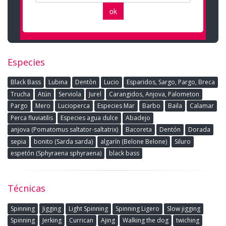
Especies
Black Bass
Lubina
Dentòn
Lucio
Esparidos, Sargo, Pargo, Breca
Trucha
Atún
Serviola
Jurel
Carangidos, Anjova, Palometon
Pargo
Mero
Lucioperca
Especies Mar
Barbo
Baila
Calamar
Perca fluviatilis
Especies agua dulce
Abadejo
anjova (Pomatomus saltator-saltatrix)
Bacoreta
Dentón
Dorada
sepia
bonito (Sarda sarda)
algarín (Belone Belone)
Siluro
espetón (Sphyraena sphyraena)
black bass
Técnicas
Spinning
Jigging
Light Spinning
Spinning Ligero
Slow jigging
Spinning
Jerking
Currican
Ajing
Walking the dog
twiching