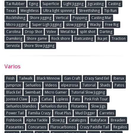
Tai Rubber
Eging
Superficie
Light Jigging
Jigcasting
Casting
Texas
Weightless
Ultra light spinning
Streetfishing
Tip Run
Rockfishing
Shore jigging
Vertical
Popping
Casting Mar
Micro jigging
Super Ligh Jigging
slow jigging
Wacky
Free Rig
Carolina
Drop Shot
Volee
Metal Ika
split shot
Darting
Damikirig
Shore game
Rock shore
Baitcasting
Ika jet
Traction
Serviola
Shore Slow Jigging
Varios
Fiiish
Tailwalk
Black Minnow
Gan Craft
Crazy Sand Eel
Iberux
Jumprize
Señuelos
Videos
elpezrosa
Tutorial
Shads
Patos
Black Eel
Swimbait
Micro Gamer
Tutorial Slow Jigging
Jointed Claw
Jigs
Cañas
Lipless
Pato
Pink Fish Tour
Señuelos blandos
Señuelos duros
Flotantes
Slow Jigs
Power Tail
Familia Crazy
Float Plus
Mud Digger
Carretes
Fishbook
Alpha Tackle
Slow Jig
Catalogos
Babyface
Breaden
Paseantes
Concursos
Flurocarbonos
Crazy Paddle Tail
Regalos