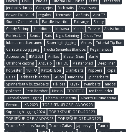
Unitika
HMKL
Pudlee
Tutorial Tai Rubber
Xesta
Trenzados
Jerkbaits duros
Cangrejos
Stick baits
Aniversario
Power Tail Squid
regalos
Trenzado
Análisis
Ajist TZ
Studio Ocean Mark
Paddle invertida
Fullrange
Scotty
Candy Shrimp
Hundidos
Ichikawa
Kaiten
Torzite
Assist hook
Perfect Link
Sonda
Rais
Light Spinning
Cross Two
lubinas mediterraneo
Super ligth jigging
Vinilos
Tutorial Tip Run
Carrete slow jigging
Trucha Señuelos Blandos
Pegamentos
Accesorios
IKA 2021
Anillas
Blaster Shad
Bariki
Offshore casting
Anzuelo
Hi TIDE
Master Shad
Deep liner
Polyester
10FTU
Kattobi Bou
Crankbaits
Poppers
Ropa
Cajas
Jerkbaits blandos
Grubs
Riñonera
Spinnerbaits
Spinnerbait y buzzerbaits
Hèlices
Kayak
swimbaits
nudos
poliester
Petit Bomber
Nexus
TEROTERO
ten feet under
Tutorial Shore Jigging
Chema San Martin
Alberto Burundarena
Eventos
IKA 2023
TOP 3 SEÑUELOS BLANDOS 23
Super ligth jigging 2024
TOP 3 SEÑUELOS DUROS 23
TOP SEÑUELOS BLANDOS 23
TOP SEÑUELOS DUROS 23
Trucha Señuelos Duros
Trucha Cañas
japanstyle
Tauro