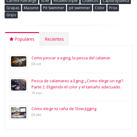
Carrete Fullrange
SOM
Anzuelo triple
Chalecos
Capturaysuelta
Grapas
Mazume
Pit Swimmer
pit swimmer
Color
Prox
Grips
Populares
Recientes
Como pescar a eging, la pesca del calamar
04 oct
Pesca de calamares a Eging: ¿Como elegir un egi?.
Parte 2. Eligiendo el color y el tamaño adecuado.
19 nov
Cómo elegir tú caña de Slow Jigging
06 abr