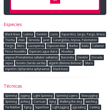
Especies
Black Bass
Lubina
Dentòn
Lucio
Esparidos, Sargo, Pargo, Breca
Trucha
Atún
Serviola
Jurel
Carangidos, Anjova, Palometon
Pargo
Mero
Lucioperca
Especies Mar
Barbo
Baila
Calamar
Perca fluviatilis
Especies agua dulce
Abadejo
anjova (Pomatomus saltator-saltatrix)
Bacoreta
Dentón
Dorada
sepia
bonito (Sarda sarda)
algarín (Belone Belone)
Siluro
espetón (Sphyraena sphyraena)
black bass
Técnicas
Spinning
Jigging
Light Spinning
Spinning Ligero
Slow jigging
Spinning
Jerking
Currican
Ajing
Walking the dog
twiching
Tai Rubber
Eging
Superficie
Light Jigging
Jigcasting
Casting