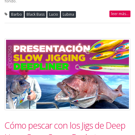
fondo.
leer más...
Barbo
Black Bass
Lucio
Lubina
Cómo pescar con los Jigs de Deep