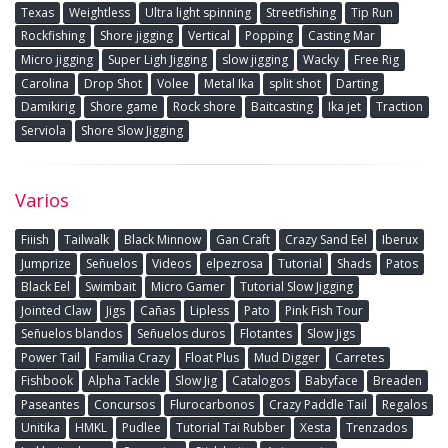
Texas
Weightless
Ultra light spinning
Streetfishing
Tip Run
Rockfishing
Shore jigging
Vertical
Popping
Casting Mar
Micro jigging
Super Ligh Jigging
slow jigging
Wacky
Free Rig
Carolina
Drop Shot
Volee
Metal Ika
split shot
Darting
Damikirig
Shore game
Rock shore
Baitcasting
Ika jet
Traction
Serviola
Shore Slow Jigging
Varios
Fiiish
Tailwalk
Black Minnow
Gan Craft
Crazy Sand Eel
Iberux
Jumprize
Señuelos
Videos
elpezrosa
Tutorial
Shads
Patos
Black Eel
Swimbait
Micro Gamer
Tutorial Slow Jigging
Jointed Claw
Jigs
Cañas
Lipless
Pato
Pink Fish Tour
Señuelos blandos
Señuelos duros
Flotantes
Slow Jigs
Power Tail
Familia Crazy
Float Plus
Mud Digger
Carretes
Fishbook
Alpha Tackle
Slow Jig
Catalogos
Babyface
Breaden
Paseantes
Concursos
Flurocarbonos
Crazy Paddle Tail
Regalos
Unitika
HMKL
Pudlee
Tutorial Tai Rubber
Xesta
Trenzados