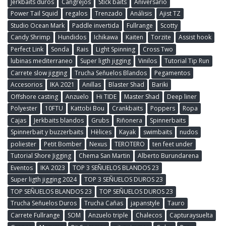
Jerkbaits duros
Cangrejos
Stick baits
Aniversario
Power Tail Squid
regalos
Trenzado
Análisis
Ajist TZ
Studio Ocean Mark
Paddle invertida
Fullrange
Scotty
Candy Shrimp
Hundidos
Ichikawa
Kaiten
Torzite
Assist hook
Perfect Link
Sonda
Rais
Light Spinning
Cross Two
lubinas mediterraneo
Super ligth jigging
Vinilos
Tutorial Tip Run
Carrete slow jigging
Trucha Señuelos Blandos
Pegamentos
Accesorios
IKA 2021
Anillas
Blaster Shad
Bariki
Offshore casting
Anzuelo
Hi TIDE
Master Shad
Deep liner
Polyester
10FTU
Kattobi Bou
Crankbaits
Poppers
Ropa
Cajas
Jerkbaits blandos
Grubs
Riñonera
Spinnerbaits
Spinnerbait y buzzerbaits
Hèlices
Kayak
swimbaits
nudos
poliester
Petit Bomber
Nexus
TEROTERO
ten feet under
Tutorial Shore Jigging
Chema San Martin
Alberto Burundarena
Eventos
IKA 2023
TOP 3 SEÑUELOS BLANDOS 23
Super ligth jigging 2024
TOP 3 SEÑUELOS DUROS 23
TOP SEÑUELOS BLANDOS 23
TOP SEÑUELOS DUROS 23
Trucha Señuelos Duros
Trucha Cañas
japanstyle
Tauro
Carrete Fullrange
SOM
Anzuelo triple
Chalecos
Capturaysuelta