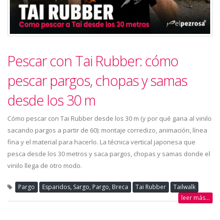
Pescar con Tai Rubber: cómo
pescar pargos, chopas y samas
desde los 30 m
Cómo pescar con Tai Rubber desde los 30 m (y por qué gana al vinilo
sacando pargos a partir de 60): montaje corredizo, animación, línea
fina y el material para hacerlo. La técnica vertical japonesa que
pesca desde los 30 metros y saca pargos, chopas y samas donde el
vinilo llega de otro modo.
Pargo
Esparidos, Sargo, Pargo, Breca
Tai Rubber
Tailwalk
leer más...