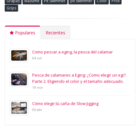
Grapas
Mazume
Pit Swimmer
pit swimmer
Color
Prox
Grips
Populares
Recientes
Como pescar a eging, la pesca del calamar
04 oct
Pesca de calamares a Eging: ¿Como elegir un egi?.
Parte 2. Eligiendo el color y el tamaño adecuado.
19 nov
Cómo elegir tú caña de Slow Jigging
06 abr