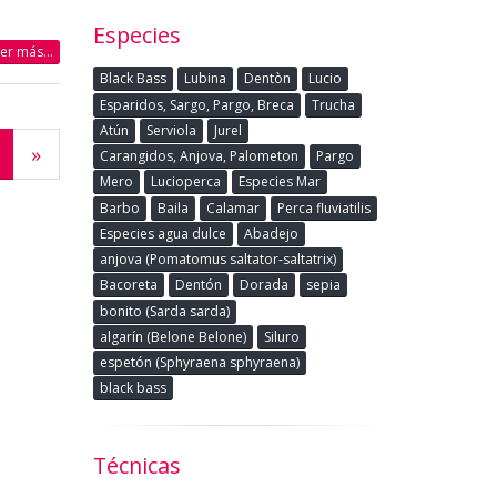
Especies
eer más...
Black Bass
Lubina
Dentòn
Lucio
Esparidos, Sargo, Pargo, Breca
Trucha
Atún
Serviola
Jurel
»
Carangidos, Anjova, Palometon
Pargo
Mero
Lucioperca
Especies Mar
Barbo
Baila
Calamar
Perca fluviatilis
Especies agua dulce
Abadejo
anjova (Pomatomus saltator-saltatrix)
Bacoreta
Dentón
Dorada
sepia
bonito (Sarda sarda)
algarín (Belone Belone)
Siluro
espetón (Sphyraena sphyraena)
black bass
Técnicas