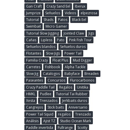
Gan Craft
Crazy Sand Eel
Iberux
Jumprize
Señuelos
Videos
elpezrosa
Tutorial
Shads
Patos
Black Eel
Swimbait
Micro Gamer
Tutorial Slow Jigging
Jointed Claw
Jigs
Cañas
Lipless
Pato
Pink Fish Tour
Señuelos blandos
Señuelos duros
Flotantes
Slow Jigs
Power Tail
Familia Crazy
Float Plus
Mud Digger
Carretes
Fishbook
Alpha Tackle
Slow Jig
Catalogos
Babyface
Breaden
Paseantes
Concursos
Flurocarbonos
Crazy Paddle Tail
Regalos
Unitika
HMKL
Pudlee
Tutorial Tai Rubber
Xesta
Trenzados
Jerkbaits duros
Cangrejos
Stick baits
Aniversario
Power Tail Squid
regalos
Trenzado
Análisis
Ajist TZ
Studio Ocean Mark
Paddle invertida
Fullrange
Scotty