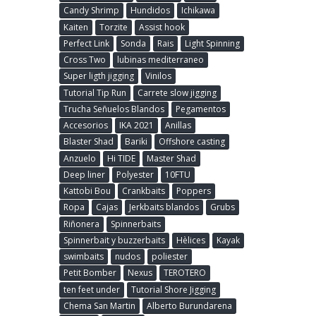
Candy Shrimp
Hundidos
Ichikawa
Kaiten
Torzite
Assist hook
Perfect Link
Sonda
Rais
Light Spinning
Cross Two
lubinas mediterraneo
Super ligth jigging
Vinilos
Tutorial Tip Run
Carrete slow jigging
Trucha Señuelos Blandos
Pegamentos
Accesorios
IKA 2021
Anillas
Blaster Shad
Bariki
Offshore casting
Anzuelo
Hi TIDE
Master Shad
Deep liner
Polyester
10FTU
Kattobi Bou
Crankbaits
Poppers
Ropa
Cajas
Jerkbaits blandos
Grubs
Riñonera
Spinnerbaits
Spinnerbait y buzzerbaits
Hèlices
Kayak
swimbaits
nudos
poliester
Petit Bomber
Nexus
TEROTERO
ten feet under
Tutorial Shore Jigging
Chema San Martin
Alberto Burundarena