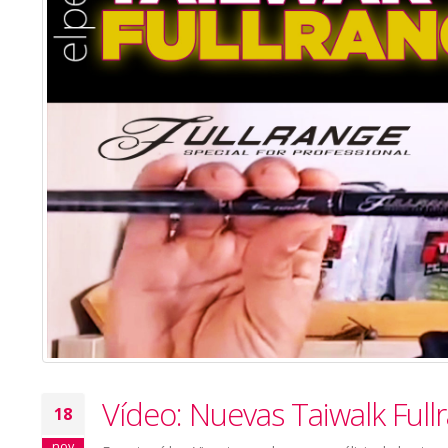
Vídeo: Nuevas Taiwalk Full
18
nov