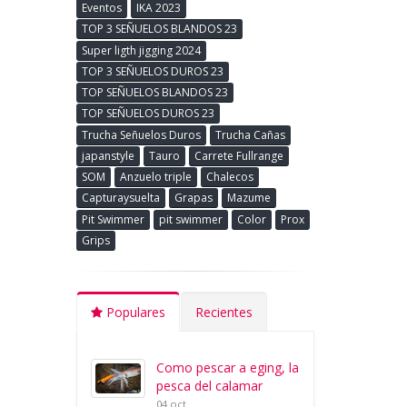
Eventos
IKA 2023
TOP 3 SEÑUELOS BLANDOS 23
Super ligth jigging 2024
TOP 3 SEÑUELOS DUROS 23
TOP SEÑUELOS BLANDOS 23
TOP SEÑUELOS DUROS 23
Trucha Señuelos Duros
Trucha Cañas
japanstyle
Tauro
Carrete Fullrange
SOM
Anzuelo triple
Chalecos
Capturaysuelta
Grapas
Mazume
Pit Swimmer
pit swimmer
Color
Prox
Grips
Populares
Recientes
Como pescar a eging, la
pesca del calamar
04 oct