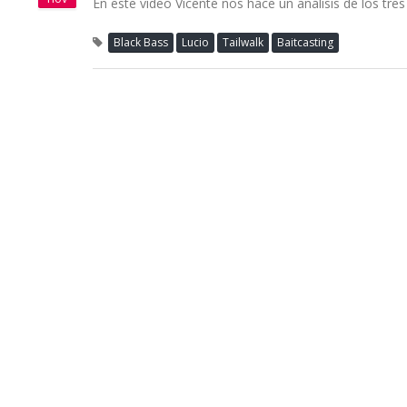
En este vídeo Vicente nos hace un análisis de los tre
Black Bass
Lucio
Tailwalk
Baitcasting