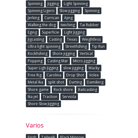
Spinning
Jigging
Light Spinning
Spinning Ligero
Slow jigging
Spinning
Jerking
Currican
Ajing
Walking the dog
twiching
Tai Rubber
Eging
Superficie
Light Jigging
Jigcasting
Casting
Texas
Weightless
Ultra light spinning
Streetfishing
Tip Run
Rockfishing
Shore jigging
Vertical
Popping
Casting Mar
Micro jigging
Super Ligh Jigging
slow jigging
Wacky
Free Rig
Carolina
Drop Shot
Volee
Metal Ika
split shot
Darting
Damikirig
Shore game
Rock shore
Baitcasting
Ika jet
Traction
Serviola
Shore Slow Jigging
Varios
Fiiish
Tailwalk
Black Minnow