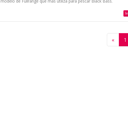
s modelo de Fullrange que más utiliza para pescar Black Bass.
l
«
1