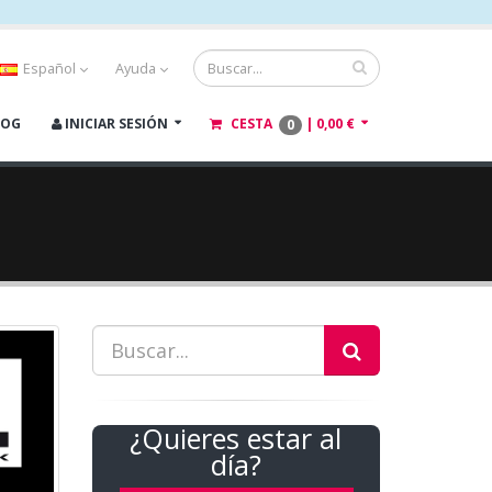
Español
Ayuda
LOG
INICIAR SESIÓN
CESTA
|
0,00 €
0
¿Quieres estar al
día?