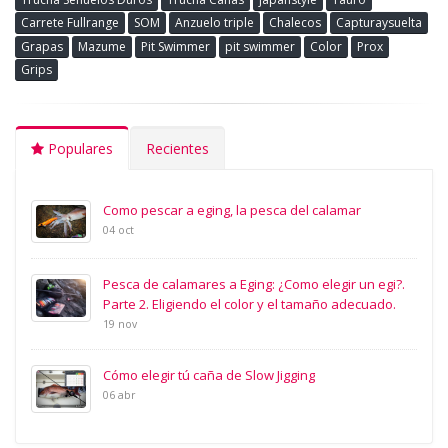
Carrete Fullrange
SOM
Anzuelo triple
Chalecos
Capturaysuelta
Grapas
Mazume
Pit Swimmer
pit swimmer
Color
Prox
Grips
Populares
Recientes
Como pescar a eging, la pesca del calamar
04 oct
Pesca de calamares a Eging: ¿Como elegir un egi?.
Parte 2. Eligiendo el color y el tamaño adecuado.
19 nov
Cómo elegir tú caña de Slow Jigging
06 abr