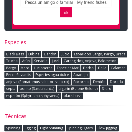
Especies
Black Bass
Lubina
Dentòn
Lucio
Esparidos, Sargo, Pargo, Breca
Trucha
Atún
Serviola
Jurel
Carangidos, Anjova, Palometon
Pargo
Mero
Lucioperca
Especies Mar
Barbo
Baila
Calamar
Perca fluviatilis
Especies agua dulce
Abadejo
anjova (Pomatomus saltator-saltatrix)
Bacoreta
Dentón
Dorada
sepia
bonito (Sarda sarda)
algarín (Belone Belone)
Siluro
espetón (Sphyraena sphyraena)
black bass
Técnicas
Spinning
Jigging
Light Spinning
Spinning Ligero
Slow jigging