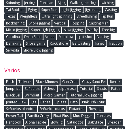
Spinning
Jerking
Currican
Ajing
Walking the dog
twiching
Tai Rubber
Eging
Superficie
Light Jigging
Jigcasting
Casting
Texas
Weightless
Ultra light spinning
Streetfishing
Tip Run
Rockfishing
Shore jigging
Vertical
Popping
Casting Mar
Micro jigging
Super Ligh Jigging
slow jigging
Wacky
Free Rig
Carolina
Drop Shot
Volee
Metal Ika
split shot
Darting
Damikirig
Shore game
Rock shore
Baitcasting
Ika jet
Traction
Serviola
Shore Slow Jigging
Varios
Fiiish
Tailwalk
Black Minnow
Gan Craft
Crazy Sand Eel
Iberux
Jumprize
Señuelos
Videos
elpezrosa
Tutorial
Shads
Patos
Black Eel
Swimbait
Micro Gamer
Tutorial Slow Jigging
Jointed Claw
Jigs
Cañas
Lipless
Pato
Pink Fish Tour
Señuelos blandos
Señuelos duros
Flotantes
Slow Jigs
Power Tail
Familia Crazy
Float Plus
Mud Digger
Carretes
Fishbook
Alpha Tackle
Slow Jig
Catalogos
Babyface
Breaden