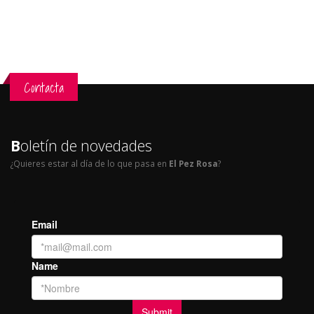
Contacta
B
oletín de novedades
¿Quieres estar al día de lo que pasa en
El Pez Rosa
?