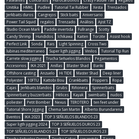
Paseantes
Concursos
Flurocarbonos
Crazy Paddle Tail
Regalos
Unitika
HMKL
Pudlee
Tutorial Tai Rubber
Xesta
Trenzados
Jerkbaits duros
Cangrejos
Stick baits
Aniversario
Power Tail Squid
regalos
Trenzado
Análisis
Ajist TZ
Studio Ocean Mark
Paddle invertida
Fullrange
Scotty
Candy Shrimp
Hundidos
Ichikawa
Kaiten
Torzite
Assist hook
Perfect Link
Sonda
Rais
Light Spinning
Cross Two
lubinas mediterraneo
Super ligth jigging
Vinilos
Tutorial Tip Run
Carrete slow jigging
Trucha Señuelos Blandos
Pegamentos
Accesorios
IKA 2021
Anillas
Blaster Shad
Bariki
Offshore casting
Anzuelo
Hi TIDE
Master Shad
Deep liner
Polyester
10FTU
Kattobi Bou
Crankbaits
Poppers
Ropa
Cajas
Jerkbaits blandos
Grubs
Riñonera
Spinnerbaits
Spinnerbait y buzzerbaits
Hèlices
Kayak
swimbaits
nudos
poliester
Petit Bomber
Nexus
TEROTERO
ten feet under
Tutorial Shore Jigging
Chema San Martin
Alberto Burundarena
Eventos
IKA 2023
TOP 3 SEÑUELOS BLANDOS 23
Super ligth jigging 2024
TOP 3 SEÑUELOS DUROS 23
TOP SEÑUELOS BLANDOS 23
TOP SEÑUELOS DUROS 23
Trucha Señuelos Duros
Trucha Cañas
japanstyle
Tauro