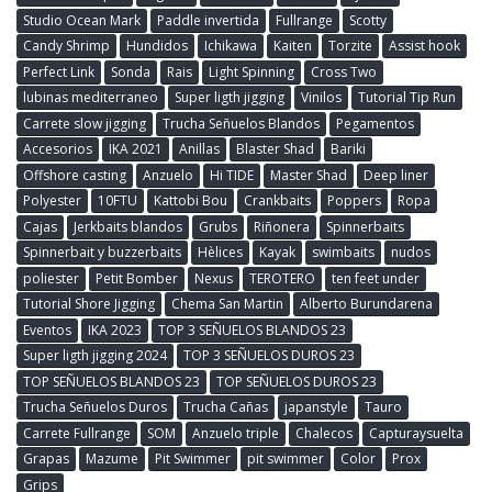
Studio Ocean Mark
Paddle invertida
Fullrange
Scotty
Candy Shrimp
Hundidos
Ichikawa
Kaiten
Torzite
Assist hook
Perfect Link
Sonda
Rais
Light Spinning
Cross Two
lubinas mediterraneo
Super ligth jigging
Vinilos
Tutorial Tip Run
Carrete slow jigging
Trucha Señuelos Blandos
Pegamentos
Accesorios
IKA 2021
Anillas
Blaster Shad
Bariki
Offshore casting
Anzuelo
Hi TIDE
Master Shad
Deep liner
Polyester
10FTU
Kattobi Bou
Crankbaits
Poppers
Ropa
Cajas
Jerkbaits blandos
Grubs
Riñonera
Spinnerbaits
Spinnerbait y buzzerbaits
Hèlices
Kayak
swimbaits
nudos
poliester
Petit Bomber
Nexus
TEROTERO
ten feet under
Tutorial Shore Jigging
Chema San Martin
Alberto Burundarena
Eventos
IKA 2023
TOP 3 SEÑUELOS BLANDOS 23
Super ligth jigging 2024
TOP 3 SEÑUELOS DUROS 23
TOP SEÑUELOS BLANDOS 23
TOP SEÑUELOS DUROS 23
Trucha Señuelos Duros
Trucha Cañas
japanstyle
Tauro
Carrete Fullrange
SOM
Anzuelo triple
Chalecos
Capturaysuelta
Grapas
Mazume
Pit Swimmer
pit swimmer
Color
Prox
Grips