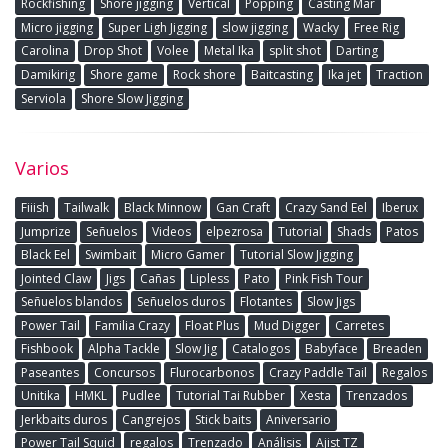
Rockfishing
Shore jigging
Vertical
Popping
Casting Mar
Micro jigging
Super Ligh Jigging
slow jigging
Wacky
Free Rig
Carolina
Drop Shot
Volee
Metal Ika
split shot
Darting
Damikirig
Shore game
Rock shore
Baitcasting
Ika jet
Traction
Serviola
Shore Slow Jigging
Varios
Fiiish
Tailwalk
Black Minnow
Gan Craft
Crazy Sand Eel
Iberux
Jumprize
Señuelos
Videos
elpezrosa
Tutorial
Shads
Patos
Black Eel
Swimbait
Micro Gamer
Tutorial Slow Jigging
Jointed Claw
Jigs
Cañas
Lipless
Pato
Pink Fish Tour
Señuelos blandos
Señuelos duros
Flotantes
Slow Jigs
Power Tail
Familia Crazy
Float Plus
Mud Digger
Carretes
Fishbook
Alpha Tackle
Slow Jig
Catalogos
Babyface
Breaden
Paseantes
Concursos
Flurocarbonos
Crazy Paddle Tail
Regalos
Unitika
HMKL
Pudlee
Tutorial Tai Rubber
Xesta
Trenzados
Jerkbaits duros
Cangrejos
Stick baits
Aniversario
Power Tail Squid
regalos
Trenzado
Análisis
Ajist TZ