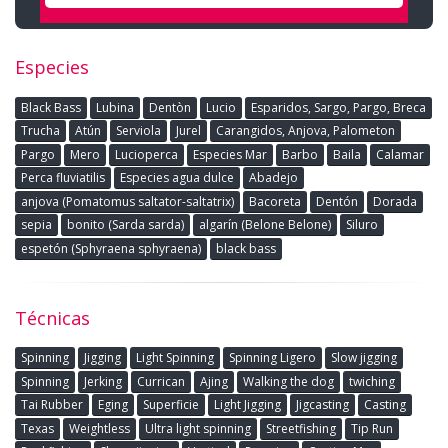
Especies
Black Bass
Lubina
Dentòn
Lucio
Esparidos, Sargo, Pargo, Breca
Trucha
Atún
Serviola
Jurel
Carangidos, Anjova, Palometon
Pargo
Mero
Lucioperca
Especies Mar
Barbo
Baila
Calamar
Perca fluviatilis
Especies agua dulce
Abadejo
anjova (Pomatomus saltator-saltatrix)
Bacoreta
Dentón
Dorada
sepia
bonito (Sarda sarda)
algarín (Belone Belone)
Siluro
espetón (Sphyraena sphyraena)
black bass
Técnicas
Spinning
Jigging
Light Spinning
Spinning Ligero
Slow jigging
Spinning
Jerking
Currican
Ajing
Walking the dog
twiching
Tai Rubber
Eging
Superficie
Light Jigging
Jigcasting
Casting
Texas
Weightless
Ultra light spinning
Streetfishing
Tip Run