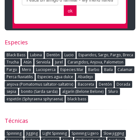
Especies
Black Bass
Lubina
Dentòn
Lucio
Esparidos, Sargo, Pargo, Breca
Trucha
Atún
Serviola
Jurel
Carangidos, Anjova, Palometon
Pargo
Mero
Lucioperca
Especies Mar
Barbo
Baila
Calamar
Perca fluviatilis
Especies agua dulce
Abadejo
anjova (Pomatomus saltator-saltatrix)
Bacoreta
Dentón
Dorada
sepia
bonito (Sarda sarda)
algarín (Belone Belone)
Siluro
espetón (Sphyraena sphyraena)
black bass
Técnicas
Spinning
Jigging
Light Spinning
Spinning Ligero
Slow jigging