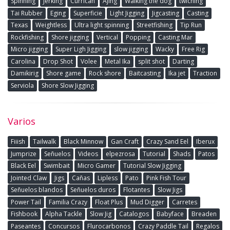
Spinning
Jerking
Currican
Ajing
Walking the dog
twiching
Tai Rubber
Eging
Superficie
Light Jigging
Jigcasting
Casting
Texas
Weightless
Ultra light spinning
Streetfishing
Tip Run
Rockfishing
Shore jigging
Vertical
Popping
Casting Mar
Micro jigging
Super Ligh Jigging
slow jigging
Wacky
Free Rig
Carolina
Drop Shot
Volee
Metal Ika
split shot
Darting
Damikirig
Shore game
Rock shore
Baitcasting
Ika jet
Traction
Serviola
Shore Slow Jigging
Varios
Fiiish
Tailwalk
Black Minnow
Gan Craft
Crazy Sand Eel
Iberux
Jumprize
Señuelos
Videos
elpezrosa
Tutorial
Shads
Patos
Black Eel
Swimbait
Micro Gamer
Tutorial Slow Jigging
Jointed Claw
Jigs
Cañas
Lipless
Pato
Pink Fish Tour
Señuelos blandos
Señuelos duros
Flotantes
Slow Jigs
Power Tail
Familia Crazy
Float Plus
Mud Digger
Carretes
Fishbook
Alpha Tackle
Slow Jig
Catalogos
Babyface
Breaden
Paseantes
Concursos
Flurocarbonos
Crazy Paddle Tail
Regalos