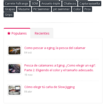
Carrete Fullrange
SOM
Anzuelo triple
Chalecos
Capturaysuelta
Grapas
Mazume
Pit Swimmer
pit swimmer
Color
Prox
Grips
Populares
Recientes
Como pescar a eging, la pesca del calamar
04 oct
Pesca de calamares a Eging: ¿Como elegir un egi?.
Parte 2. Eligiendo el color y el tamaño adecuado.
19 nov
Cómo elegir tú caña de Slow Jigging
06 abr