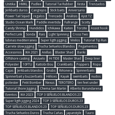
Unitika
HMKL
Pudlee
Tutorial Tai Rubber
Xesta
Trenzados
Jerkbaits duros
Cangrejos
Stick baits
Aniversario
Power Tail Squid
regalos
Trenzado
Análisis
Ajist TZ
Studio Ocean Mark
Paddle invertida
Fullrange
Scotty
Candy Shrimp
Hundidos
Ichikawa
Kaiten
Torzite
Assist hook
Perfect Link
Sonda
Rais
Light Spinning
Cross Two
lubinas mediterraneo
Super ligth jigging
Vinilos
Tutorial Tip Run
Carrete slow jigging
Trucha Señuelos Blandos
Pegamentos
Accesorios
IKA 2021
Anillas
Blaster Shad
Bariki
Offshore casting
Anzuelo
Hi TIDE
Master Shad
Deep liner
Polyester
10FTU
Kattobi Bou
Crankbaits
Poppers
Ropa
Cajas
Jerkbaits blandos
Grubs
Riñonera
Spinnerbaits
Spinnerbait y buzzerbaits
Hèlices
Kayak
swimbaits
nudos
poliester
Petit Bomber
Nexus
TEROTERO
ten feet under
Tutorial Shore Jigging
Chema San Martin
Alberto Burundarena
Eventos
IKA 2023
TOP 3 SEÑUELOS BLANDOS 23
Super ligth jigging 2024
TOP 3 SEÑUELOS DUROS 23
TOP SEÑUELOS BLANDOS 23
TOP SEÑUELOS DUROS 23
Trucha Señuelos Duros
Trucha Cañas
japanstyle
Tauro