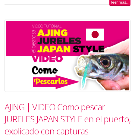
leer más...
AJING | VIDEO Como pescar
JURELES JAPAN STYLE en el puerto,
explicado con capturas