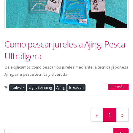
Como pescar jureles a Ajing. Pesca
Ultraligera
Os explicamos como pescar los jureles mediante la técnica japonesa
Ajing, una pesca técnica y divertida.
leer más...
Tailwalk
Light Spinning
Ajing
Breaden
«
1
»