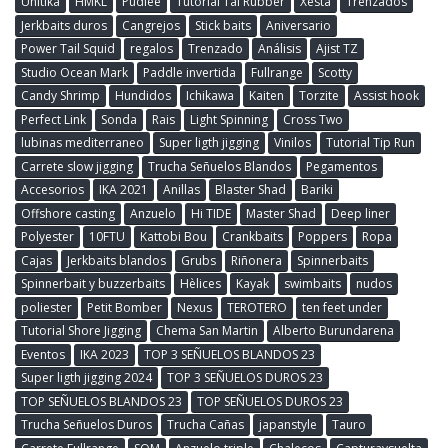
Unitika
HMKL
Pudlee
Tutorial Tai Rubber
Xesta
Trenzados
Jerkbaits duros
Cangrejos
Stick baits
Aniversario
Power Tail Squid
regalos
Trenzado
Análisis
Ajist TZ
Studio Ocean Mark
Paddle invertida
Fullrange
Scotty
Candy Shrimp
Hundidos
Ichikawa
Kaiten
Torzite
Assist hook
Perfect Link
Sonda
Rais
Light Spinning
Cross Two
lubinas mediterraneo
Super ligth jigging
Vinilos
Tutorial Tip Run
Carrete slow jigging
Trucha Señuelos Blandos
Pegamentos
Accesorios
IKA 2021
Anillas
Blaster Shad
Bariki
Offshore casting
Anzuelo
Hi TIDE
Master Shad
Deep liner
Polyester
10FTU
Kattobi Bou
Crankbaits
Poppers
Ropa
Cajas
Jerkbaits blandos
Grubs
Riñonera
Spinnerbaits
Spinnerbait y buzzerbaits
Hèlices
Kayak
swimbaits
nudos
poliester
Petit Bomber
Nexus
TEROTERO
ten feet under
Tutorial Shore Jigging
Chema San Martin
Alberto Burundarena
Eventos
IKA 2023
TOP 3 SEÑUELOS BLANDOS 23
Super ligth jigging 2024
TOP 3 SEÑUELOS DUROS 23
TOP SEÑUELOS BLANDOS 23
TOP SEÑUELOS DUROS 23
Trucha Señuelos Duros
Trucha Cañas
japanstyle
Tauro