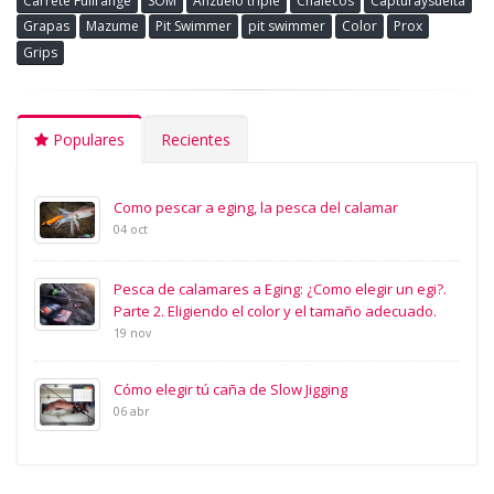
Carrete Fullrange
SOM
Anzuelo triple
Chalecos
Capturaysuelta
Grapas
Mazume
Pit Swimmer
pit swimmer
Color
Prox
Grips
Populares
Recientes
Como pescar a eging, la pesca del calamar
04 oct
Pesca de calamares a Eging: ¿Como elegir un egi?.
Parte 2. Eligiendo el color y el tamaño adecuado.
19 nov
Cómo elegir tú caña de Slow Jigging
06 abr