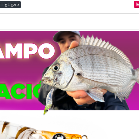
l
ning Ligero