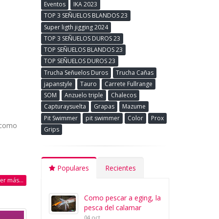
Eventos
IKA 2023
TOP 3 SEÑUELOS BLANDOS 23
Super ligth jigging 2024
TOP 3 SEÑUELOS DUROS 23
TOP SEÑUELOS BLANDOS 23
TOP SEÑUELOS DUROS 23
Trucha Señuelos Duros
Trucha Cañas
japanstyle
Tauro
Carrete Fullrange
SOM
Anzuelo triple
Chalecos
Capturaysuelta
Grapas
Mazume
Pit Swimmer
pit swimmer
Color
Prox
e como
Grips
Populares
Recientes
eer más...
Como pescar a eging, la
pesca del calamar
04 oct