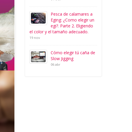
Pesca de calamares a
Eging: ¿Como elegir un
egi?. Parte 2. Eligiendo
el color y el tamaño adecuado.
19 nov
Cómo elegir tú caña de
Slow Jigging
06 abr