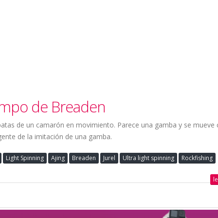
ampo de Breaden
as patas de un camarón en movimiento. Parece una gamba y se muev
gente de la imitación de una gamba.
Light Spinning
Ajing
Breaden
Jurel
Ultra light spinning
Rockfishing
l