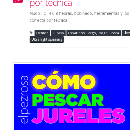
por técnica
Nudo FG, 4 u 8 hebras, bobinado, herramientas y los e
correcta por técnica.
Dentòn
Lubina
Esparidos, Sargo, Pargo, Breca
Slow
Ultra light spinning