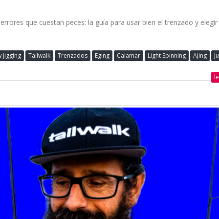
rrores que cuestan peces: la guía para usar bien el trenzado y elegir 
 jigging
Tailwalk
Trenzados
Eging
Calamar
Light Spinning
Ajing
Ju
l