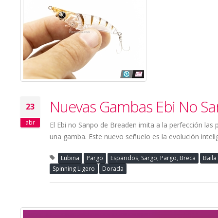
Nuevas Gambas Ebi No S
23
abr
El Ebi no Sanpo de Breaden imita a la perfección l
una gamba. Este nuevo señuelo es la evolución inteli
Lubina
Pargo
Esparidos, Sargo, Pargo, Breca
Baila
Spinning Ligero
Dorada