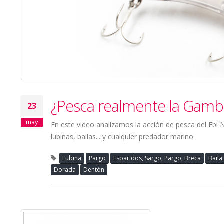
¿Pesca realmente la Gamb
23
may
En este vídeo analizamos la acción de pesca del Ebi
lubinas, bailas... y cualquier predador marino.
Lubina
Pargo
Esparidos, Sargo, Pargo, Breca
Baila
Dorada
Dentón