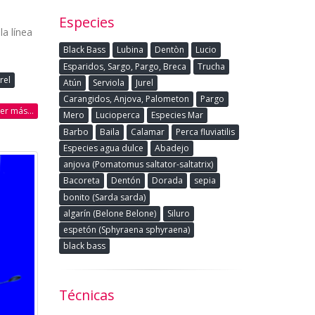
Especies
la línea
Black Bass
Lubina
Dentòn
Lucio
Esparidos, Sargo, Pargo, Breca
Trucha
rel
Atún
Serviola
Jurel
Carangidos, Anjova, Palometon
Pargo
eer más...
Mero
Lucioperca
Especies Mar
Barbo
Baila
Calamar
Perca fluviatilis
Especies agua dulce
Abadejo
anjova (Pomatomus saltator-saltatrix)
Bacoreta
Dentón
Dorada
sepia
bonito (Sarda sarda)
algarín (Belone Belone)
Siluro
espetón (Sphyraena sphyraena)
black bass
Técnicas