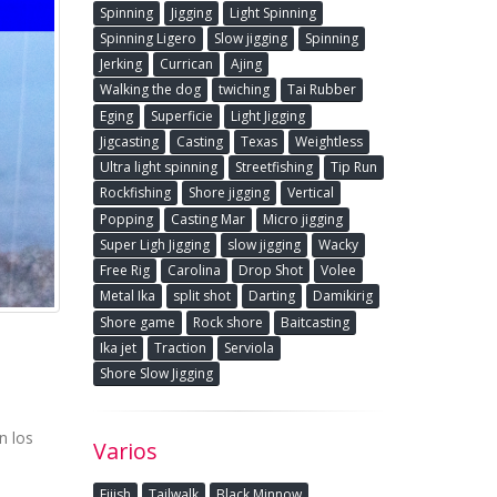
Spinning
Jigging
Light Spinning
Spinning Ligero
Slow jigging
Spinning
Jerking
Currican
Ajing
Walking the dog
twiching
Tai Rubber
Eging
Superficie
Light Jigging
Jigcasting
Casting
Texas
Weightless
Ultra light spinning
Streetfishing
Tip Run
Rockfishing
Shore jigging
Vertical
Popping
Casting Mar
Micro jigging
Super Ligh Jigging
slow jigging
Wacky
Free Rig
Carolina
Drop Shot
Volee
Metal Ika
split shot
Darting
Damikirig
Shore game
Rock shore
Baitcasting
Ika jet
Traction
Serviola
Shore Slow Jigging
n los
Varios
Fiiish
Tailwalk
Black Minnow