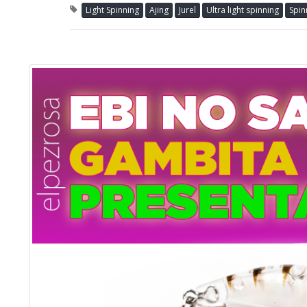
Light Spinning
Ajing
Jurel
Ultra light spinning
Spin