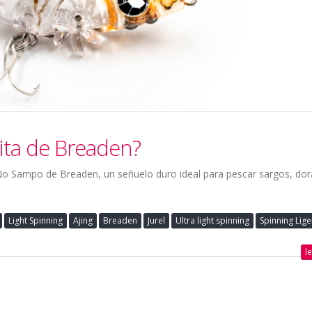
ita de Breaden?
 No Sampo de Breaden, un señuelo duro ideal para pescar sargos, dor
Light Spinning
Ajing
Breaden
Jurel
Ultra light spinning
Spinning Lig
l