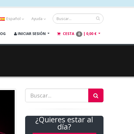
Español
Ayuda
LOG
INICIAR SESIÓN
CESTA
|
0,00 €
0
¿Quieres estar al
día?