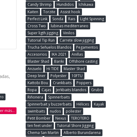
Candy Shrimp
Hundidos
Ichikawa
Kaiten
Torzite
Assist hook
Perfect Link
Sonda
Rais
Light Spinning
Cross Two
lubinas mediterraneo
Super ligth jigging
Vinilos
Tutorial Tip Run
Carrete slow jigging
Trucha Señuelos Blandos
Pegamentos
Accesorios
IKA 2021
Anillas
Blaster Shad
Bariki
Offshore casting
Anzuelo
Hi TIDE
Master Shad
Deep liner
Polyester
10FTU
adas,
Kattobi Bou
Crankbaits
Poppers
Ropa
Cajas
Jerkbaits blandos
Grubs
ero
Riñonera
Spinnerbaits
Spinnerbait y buzzerbaits
Hèlices
Kayak
eer más...
swimbaits
nudos
poliester
Petit Bomber
Nexus
TEROTERO
ten feet under
Tutorial Shore Jigging
Chema San Martin
Alberto Burundarena