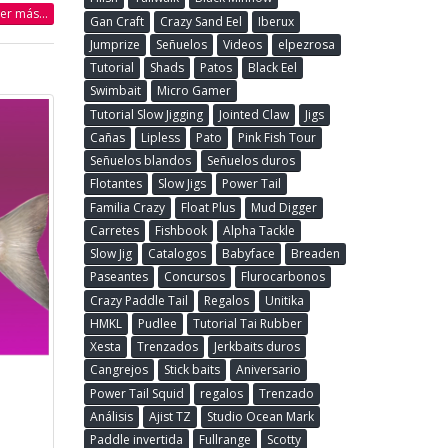
eer más...
Gan Craft
Crazy Sand Eel
Iberux
Jumprize
Señuelos
Videos
elpezrosa
Tutorial
Shads
Patos
Black Eel
Swimbait
Micro Gamer
Tutorial Slow Jigging
Jointed Claw
Jigs
Cañas
Lipless
Pato
Pink Fish Tour
Señuelos blandos
Señuelos duros
Flotantes
Slow Jigs
Power Tail
Familia Crazy
Float Plus
Mud Digger
Carretes
Fishbook
Alpha Tackle
Slow Jig
Catalogos
Babyface
Breaden
Paseantes
Concursos
Flurocarbonos
Crazy Paddle Tail
Regalos
Unitika
HMKL
Pudlee
Tutorial Tai Rubber
Xesta
Trenzados
Jerkbaits duros
Cangrejos
Stick baits
Aniversario
Power Tail Squid
regalos
Trenzado
Análisis
Ajist TZ
Studio Ocean Mark
Paddle invertida
Fullrange
Scotty