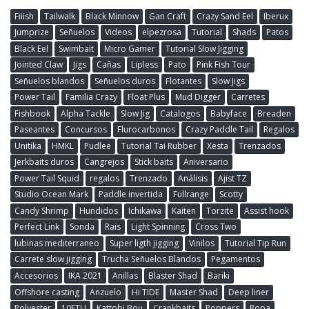
Fiiish
Tailwalk
Black Minnow
Gan Craft
Crazy Sand Eel
Iberux
Jumprize
Señuelos
Videos
elpezrosa
Tutorial
Shads
Patos
Black Eel
Swimbait
Micro Gamer
Tutorial Slow Jigging
Jointed Claw
Jigs
Cañas
Lipless
Pato
Pink Fish Tour
Señuelos blandos
Señuelos duros
Flotantes
Slow Jigs
Power Tail
Familia Crazy
Float Plus
Mud Digger
Carretes
Fishbook
Alpha Tackle
Slow Jig
Catalogos
Babyface
Breaden
Paseantes
Concursos
Flurocarbonos
Crazy Paddle Tail
Regalos
Unitika
HMKL
Pudlee
Tutorial Tai Rubber
Xesta
Trenzados
Jerkbaits duros
Cangrejos
Stick baits
Aniversario
Power Tail Squid
regalos
Trenzado
Análisis
Ajist TZ
Studio Ocean Mark
Paddle invertida
Fullrange
Scotty
Candy Shrimp
Hundidos
Ichikawa
Kaiten
Torzite
Assist hook
Perfect Link
Sonda
Rais
Light Spinning
Cross Two
lubinas mediterraneo
Super ligth jigging
Vinilos
Tutorial Tip Run
Carrete slow jigging
Trucha Señuelos Blandos
Pegamentos
Accesorios
IKA 2021
Anillas
Blaster Shad
Bariki
Offshore casting
Anzuelo
Hi TIDE
Master Shad
Deep liner
Polyester
10FTU
Kattobi Bou
Crankbaits
Poppers
Ropa