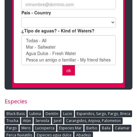
Especies
Black Bass
Lubina
Dentòn
Lucio
Esparidos, Sargo, Pargo, Breca
Trucha
Atún
Serviola
Jurel
Carangidos, Anjova, Palometon
Pargo
Mero
Lucioperca
Especies Mar
Barbo
Baila
Calamar
Perca fluviatilis
Especies agua dulce
Abadejo