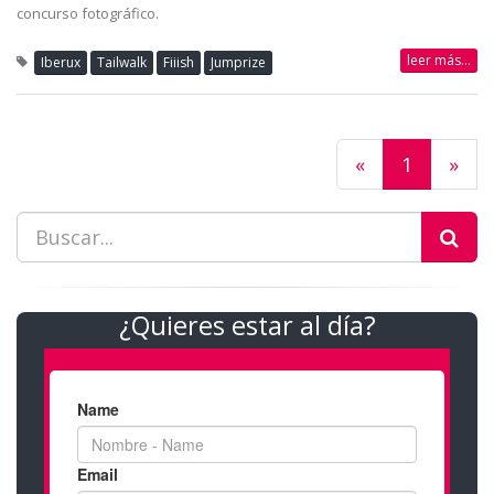
concurso fotográfico.
leer más...
Iberux
Tailwalk
Fiiish
Jumprize
«
1
»
¿Quieres estar al día?