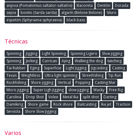
anjova (Pomatomus saltator-saltatrix)
Bacoreta
Dentón
Dorada
sepia
bonito (Sarda sarda)
algarín (Belone Belone)
Siluro
espetón (Sphyraena sphyraena)
black bass
Técnicas
Spinning
Jigging
Light Spinning
Spinning Ligero
Slow jigging
Spinning
Jerking
Currican
Ajing
Walking the dog
twiching
Tai Rubber
Eging
Superficie
Light Jigging
Jigcasting
Casting
Texas
Weightless
Ultra light spinning
Streetfishing
Tip Run
Rockfishing
Shore jigging
Vertical
Popping
Casting Mar
Micro jigging
Super Ligh Jigging
slow jigging
Wacky
Free Rig
Carolina
Drop Shot
Volee
Metal Ika
split shot
Darting
Damikirig
Shore game
Rock shore
Baitcasting
Ika jet
Traction
Serviola
Shore Slow Jigging
Varios