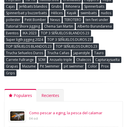
Cajas
Jerkbaits blandos
Grubs
Riñonera
Spinnerbaits
Spinnerbait y buzzerbaits
Hèlices
Kayak
swimbaits
nudos
poliester
Petit Bomber
Nexus
TEROTERO
ten feet under
Tutorial Shore Jigging
Chema San Martin
Alberto Burundarena
Eventos
IKA 2023
TOP 3 SEÑUELOS BLANDOS 23
Super ligth jigging 2024
TOP 3 SEÑUELOS DUROS 23
TOP SEÑUELOS BLANDOS 23
TOP SEÑUELOS DUROS 23
Trucha Señuelos Duros
Trucha Cañas
japanstyle
Tauro
Carrete Fullrange
SOM
Anzuelo triple
Chalecos
Capturaysuelta
Grapas
Mazume
Pit Swimmer
pit swimmer
Color
Prox
Grips
Populares
Recientes
Como pescar a eging, la pesca del calamar
04 oct