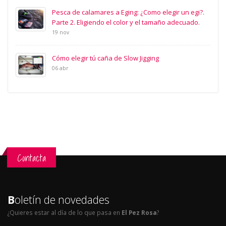
Pesca de calamares a Eging: ¿Como elegir un egi?.
Parte 2. Eligiendo el color y el tamaño adecuado.
19 nov
Cómo elegir tú caña de Slow Jigging
06 abr
Contacta
B
oletín de novedades
¿Quieres estar al día de lo que pasa en
El Pez Rosa
?