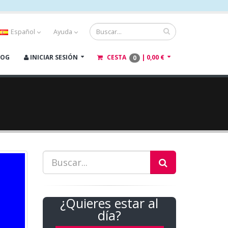
Español
Ayuda
LOG
INICIAR SESIÓN
CESTA
|
0,00 €
0
¿Quieres estar al
día?