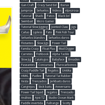
Gan Craft
Crazy Sand Eel
Iberux
Jumprize
Señuelos
Videos
elpezrosa
Tutorial
Shads
Patos
Black Eel
Swimbait
Micro Gamer
Tutorial Slow Jigging
Jointed Claw
Jigs
Cañas
Lipless
Pato
Pink Fish Tour
Señuelos blandos
Señuelos duros
Flotantes
Slow Jigs
Power Tail
Familia Crazy
Float Plus
Mud Digger
Carretes
Fishbook
Alpha Tackle
Slow Jig
Catalogos
Babyface
Breaden
Paseantes
Concursos
Flurocarbonos
Crazy Paddle Tail
Regalos
Unitika
HMKL
Pudlee
Tutorial Tai Rubber
Xesta
Trenzados
Jerkbaits duros
Cangrejos
Stick baits
Aniversario
Power Tail Squid
regalos
Trenzado
Análisis
Ajist TZ
Studio Ocean Mark
Paddle invertida
Fullrange
Scotty