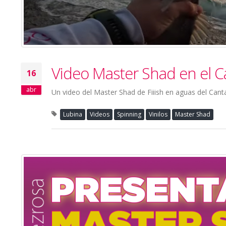
Video Master Shad en el Ca
16
abr
Un video del Master Shad de Fiiish en aguas del Cant
Lubina
Videos
Spinning
Vinilos
Master Shad