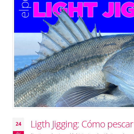
Ligth Jigging: Cómo pescar 
24
dic