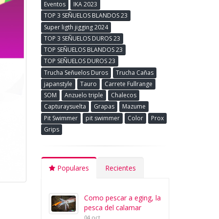
Eventos
IKA 2023
TOP 3 SEÑUELOS BLANDOS 23
Super ligth jigging 2024
TOP 3 SEÑUELOS DUROS 23
TOP SEÑUELOS BLANDOS 23
TOP SEÑUELOS DUROS 23
Trucha Señuelos Duros
Trucha Cañas
japanstyle
Tauro
Carrete Fullrange
SOM
Anzuelo triple
Chalecos
Capturaysuelta
Grapas
Mazume
Pit Swimmer
pit swimmer
Color
Prox
Grips
Populares
Recientes
Como pescar a eging, la
pesca del calamar
04 oct