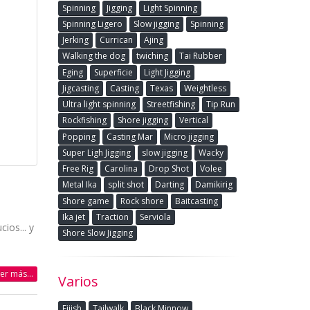
Spinning
Jigging
Light Spinning
Spinning Ligero
Slow jigging
Spinning
Jerking
Currican
Ajing
Walking the dog
twiching
Tai Rubber
Eging
Superficie
Light Jigging
Jigcasting
Casting
Texas
Weightless
Ultra light spinning
Streetfishing
Tip Run
Rockfishing
Shore jigging
Vertical
Popping
Casting Mar
Micro jigging
Super Ligh Jigging
slow jigging
Wacky
Free Rig
Carolina
Drop Shot
Volee
Metal Ika
split shot
Darting
Damikirig
Shore game
Rock shore
Baitcasting
Ika jet
Traction
Serviola
ios... y
Shore Slow Jigging
eer más...
Varios
Fiiish
Tailwalk
Black Minnow