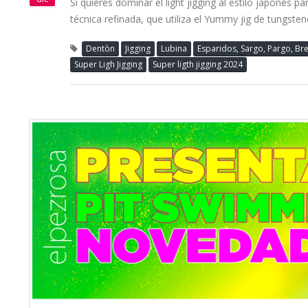
Si quieres dominar el light jigging al estilo japonés
técnica refinada, que utiliza el Yummy jig de tungste
Dentòn
Jigging
Lubina
Esparidos, Sargo, Pargo, Br
Super Ligh Jigging
Super ligth jigging 2024