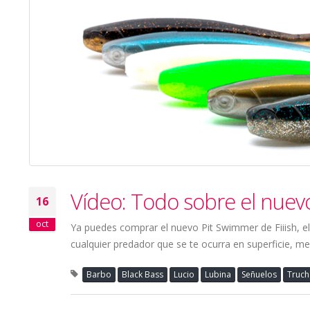
Vídeo: Todo sobre el nuevo
16
oct
Ya puedes comprar el nuevo Pit Swimmer de Fiiish, el 
cualquier predador que se te ocurra en superficie, m
Barbo
Black Bass
Lucio
Lubina
Señuelos
Truch