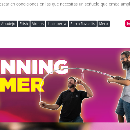
scar en condiciones en las que necesitas un señuelo que emita ampl
l
Abadejo
Fiiish
Videos
Lucioperca
Perca fluviatilis
Mero