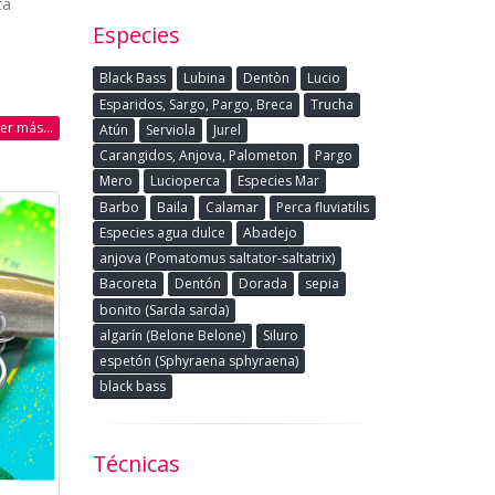
ta
Especies
Black Bass
Lubina
Dentòn
Lucio
Esparidos, Sargo, Pargo, Breca
Trucha
eer más...
Atún
Serviola
Jurel
Carangidos, Anjova, Palometon
Pargo
Mero
Lucioperca
Especies Mar
Barbo
Baila
Calamar
Perca fluviatilis
Especies agua dulce
Abadejo
anjova (Pomatomus saltator-saltatrix)
Bacoreta
Dentón
Dorada
sepia
bonito (Sarda sarda)
algarín (Belone Belone)
Siluro
espetón (Sphyraena sphyraena)
black bass
Técnicas