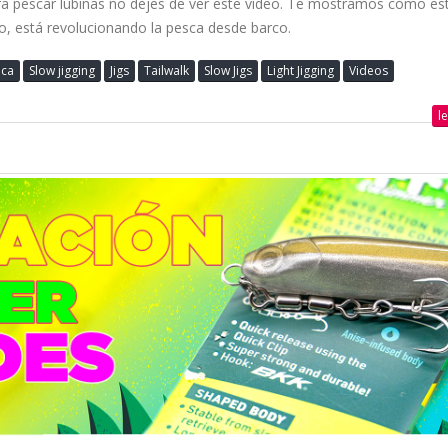
 para pescar lubinas no dejes de ver este vídeo. Te mostramos cómo es
no, está revolucionando la pesca desde barco.
eca
Slow jigging
Jigs
Tailwalk
Slow Jigs
Light Jigging
Videos
l