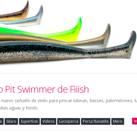
 Pit Swimmer de Fiiish
nuevo señuelo de vinilo para pescar lubinas, basses, palometones, luc
edias aguas y fondo.
l
a
Siluro
Superficie
Videos
Lucioperca
Perca fluviatilis
Mero