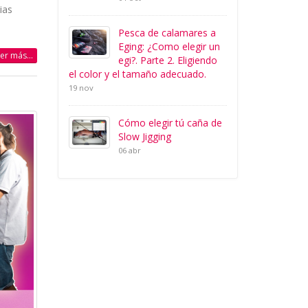
ias
Pesca de calamares a
Eging: ¿Como elegir un
eer más...
egi?. Parte 2. Eligiendo
el color y el tamaño adecuado.
19 nov
Cómo elegir tú caña de
Slow Jigging
06 abr