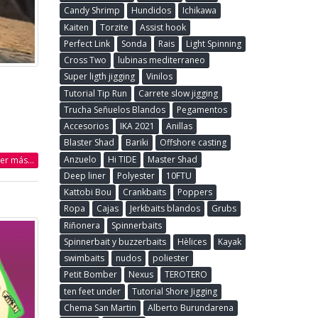
Candy Shrimp
Hundidos
Ichikawa
Kaiten
Torzite
Assist hook
Perfect Link
Sonda
Rais
Light Spinning
Cross Two
lubinas mediterraneo
Super ligth jigging
Vinilos
Tutorial Tip Run
Carrete slow jigging
Trucha Señuelos Blandos
Pegamentos
Accesorios
IKA 2021
Anillas
Blaster Shad
Bariki
Offshore casting
Anzuelo
Hi TIDE
Master Shad
eer más...
Deep liner
Polyester
10FTU
Kattobi Bou
Crankbaits
Poppers
Ropa
Cajas
Jerkbaits blandos
Grubs
Riñonera
Spinnerbaits
Spinnerbait y buzzerbaits
Hèlices
Kayak
swimbaits
nudos
poliester
Petit Bomber
Nexus
TEROTERO
ten feet under
Tutorial Shore Jigging
Chema San Martin
Alberto Burundarena