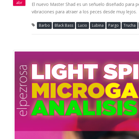
abr
El nuevo Master Shad es un señuelo diseñado para pe
vibraciones para atraer a los peces desde muy lejos.
Barbo
Black Bass
Lucio
Lubina
Pargo
Trucha