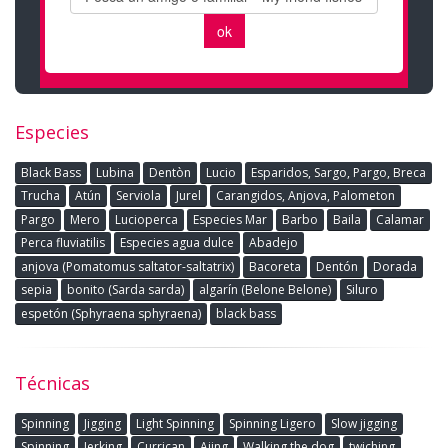
Especies
Black Bass
Lubina
Dentòn
Lucio
Esparidos, Sargo, Pargo, Breca
Trucha
Atún
Serviola
Jurel
Carangidos, Anjova, Palometon
Pargo
Mero
Lucioperca
Especies Mar
Barbo
Baila
Calamar
Perca fluviatilis
Especies agua dulce
Abadejo
anjova (Pomatomus saltator-saltatrix)
Bacoreta
Dentón
Dorada
sepia
bonito (Sarda sarda)
algarín (Belone Belone)
Siluro
espetón (Sphyraena sphyraena)
black bass
Técnicas
Spinning
Jigging
Light Spinning
Spinning Ligero
Slow jigging
Spinning
Jerking
Currican
Ajing
Walking the dog
twiching