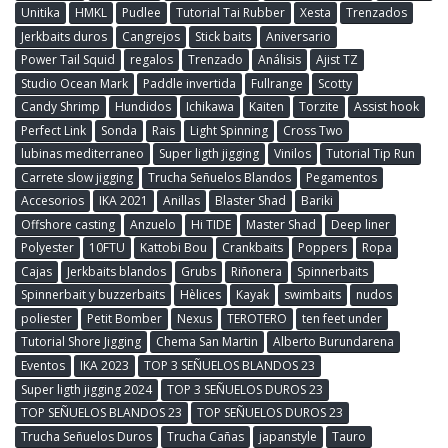
Unitika
HMKL
Pudlee
Tutorial Tai Rubber
Xesta
Trenzados
Jerkbaits duros
Cangrejos
Stick baits
Aniversario
Power Tail Squid
regalos
Trenzado
Análisis
Ajist TZ
Studio Ocean Mark
Paddle invertida
Fullrange
Scotty
Candy Shrimp
Hundidos
Ichikawa
Kaiten
Torzite
Assist hook
Perfect Link
Sonda
Rais
Light Spinning
Cross Two
lubinas mediterraneo
Super ligth jigging
Vinilos
Tutorial Tip Run
Carrete slow jigging
Trucha Señuelos Blandos
Pegamentos
Accesorios
IKA 2021
Anillas
Blaster Shad
Bariki
Offshore casting
Anzuelo
Hi TIDE
Master Shad
Deep liner
Polyester
10FTU
Kattobi Bou
Crankbaits
Poppers
Ropa
Cajas
Jerkbaits blandos
Grubs
Riñonera
Spinnerbaits
Spinnerbait y buzzerbaits
Hèlices
Kayak
swimbaits
nudos
poliester
Petit Bomber
Nexus
TEROTERO
ten feet under
Tutorial Shore Jigging
Chema San Martin
Alberto Burundarena
Eventos
IKA 2023
TOP 3 SEÑUELOS BLANDOS 23
Super ligth jigging 2024
TOP 3 SEÑUELOS DUROS 23
TOP SEÑUELOS BLANDOS 23
TOP SEÑUELOS DUROS 23
Trucha Señuelos Duros
Trucha Cañas
japanstyle
Tauro