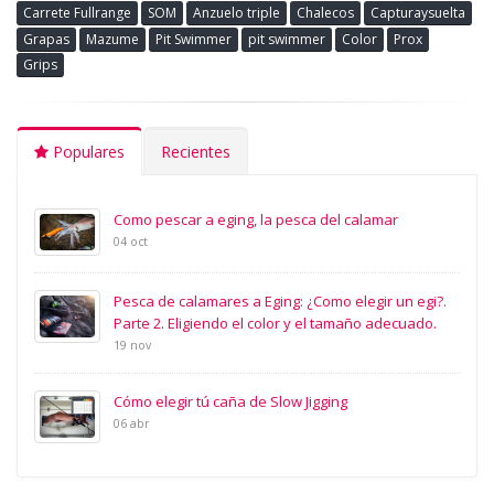
Carrete Fullrange
SOM
Anzuelo triple
Chalecos
Capturaysuelta
Grapas
Mazume
Pit Swimmer
pit swimmer
Color
Prox
Grips
Populares
Recientes
Como pescar a eging, la pesca del calamar
04 oct
Pesca de calamares a Eging: ¿Como elegir un egi?.
Parte 2. Eligiendo el color y el tamaño adecuado.
19 nov
Cómo elegir tú caña de Slow Jigging
06 abr