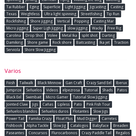
Tai Rubber
Eging
Superficie
Light Jigging
Jigcasting
Casting
Texas
Weightless
Ultra light spinning
Streetfishing
Tip Run
Rockfishing
Shore jigging
Vertical
Popping
Casting Mar
Micro jigging
Super Ligh Jigging
slow jigging
Wacky
Free Rig
Carolina
Drop Shot
Volee
Metal Ika
split shot
Darting
Damikirig
Shore game
Rock shore
Baitcasting
Ika jet
Traction
Serviola
Shore Slow Jigging
Varios
Fiiish
Tailwalk
Black Minnow
Gan Craft
Crazy Sand Eel
Iberux
Jumprize
Señuelos
Videos
elpezrosa
Tutorial
Shads
Patos
Black Eel
Swimbait
Micro Gamer
Tutorial Slow Jigging
Jointed Claw
Jigs
Cañas
Lipless
Pato
Pink Fish Tour
Señuelos blandos
Señuelos duros
Flotantes
Slow Jigs
Power Tail
Familia Crazy
Float Plus
Mud Digger
Carretes
Fishbook
Alpha Tackle
Slow Jig
Catalogos
Babyface
Breaden
Paseantes
Concursos
Flurocarbonos
Crazy Paddle Tail
Regalos