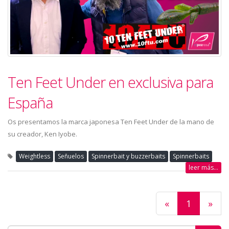
Ten Feet Under en exclusiva para
España
Os presentamos la marca japonesa Ten Feet Under de la mano de
su creador, Ken Iyobe.
Weightless
Señuelos
Spinnerbait y buzzerbaits
Spinnerbaits
leer más...
«
1
»