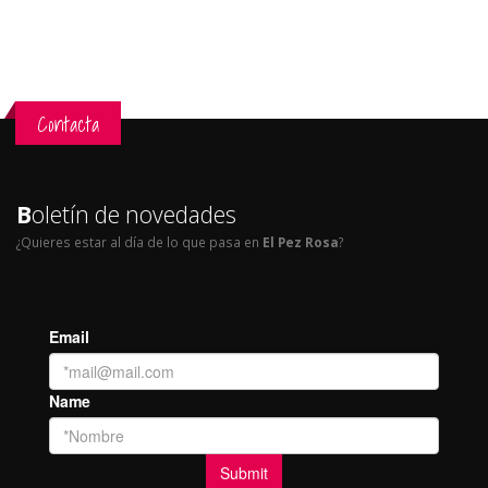
Contacta
B
oletín de novedades
¿Quieres estar al día de lo que pasa en
El Pez Rosa
?