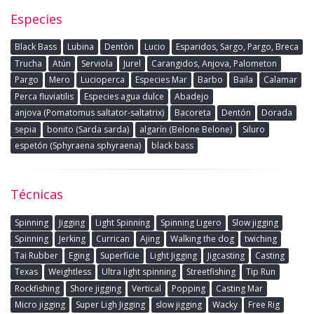
Especies
Black Bass
Lubina
Dentòn
Lucio
Esparidos, Sargo, Pargo, Breca
Trucha
Atún
Serviola
Jurel
Carangidos, Anjova, Palometon
Pargo
Mero
Lucioperca
Especies Mar
Barbo
Baila
Calamar
Perca fluviatilis
Especies agua dulce
Abadejo
anjova (Pomatomus saltator-saltatrix)
Bacoreta
Dentón
Dorada
sepia
bonito (Sarda sarda)
algarín (Belone Belone)
Siluro
espetón (Sphyraena sphyraena)
black bass
Técnicas
Spinning
Jigging
Light Spinning
Spinning Ligero
Slow jigging
Spinning
Jerking
Currican
Ajing
Walking the dog
twiching
Tai Rubber
Eging
Superficie
Light Jigging
Jigcasting
Casting
Texas
Weightless
Ultra light spinning
Streetfishing
Tip Run
Rockfishing
Shore jigging
Vertical
Popping
Casting Mar
Micro jigging
Super Ligh Jigging
slow jigging
Wacky
Free Rig