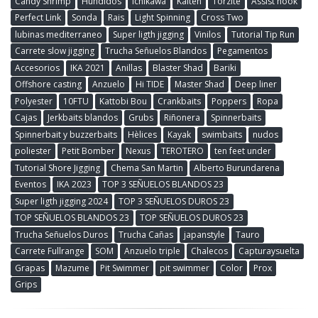
Candy Shrimp
Hundidos
Ichikawa
Kaiten
Torzite
Assist hook
Perfect Link
Sonda
Rais
Light Spinning
Cross Two
lubinas mediterraneo
Super ligth jigging
Vinilos
Tutorial Tip Run
Carrete slow jigging
Trucha Señuelos Blandos
Pegamentos
Accesorios
IKA 2021
Anillas
Blaster Shad
Bariki
Offshore casting
Anzuelo
Hi TIDE
Master Shad
Deep liner
Polyester
10FTU
Kattobi Bou
Crankbaits
Poppers
Ropa
Cajas
Jerkbaits blandos
Grubs
Riñonera
Spinnerbaits
Spinnerbait y buzzerbaits
Hèlices
Kayak
swimbaits
nudos
poliester
Petit Bomber
Nexus
TEROTERO
ten feet under
Tutorial Shore Jigging
Chema San Martin
Alberto Burundarena
Eventos
IKA 2023
TOP 3 SEÑUELOS BLANDOS 23
Super ligth jigging 2024
TOP 3 SEÑUELOS DUROS 23
TOP SEÑUELOS BLANDOS 23
TOP SEÑUELOS DUROS 23
Trucha Señuelos Duros
Trucha Cañas
japanstyle
Tauro
Carrete Fullrange
SOM
Anzuelo triple
Chalecos
Capturaysuelta
Grapas
Mazume
Pit Swimmer
pit swimmer
Color
Prox
Grips