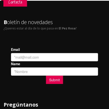
Contacta
B
oletín de novedades
¿Quieres estar al día de lo que pasa en
El Pez Rosa
?
Pregúntanos