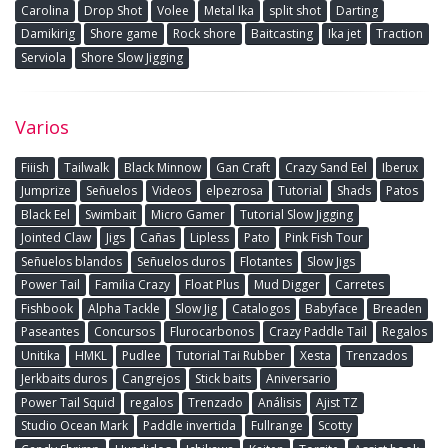
Carolina
Drop Shot
Volee
Metal Ika
split shot
Darting
Damikirig
Shore game
Rock shore
Baitcasting
Ika jet
Traction
Serviola
Shore Slow Jigging
Varios
Fiiish
Tailwalk
Black Minnow
Gan Craft
Crazy Sand Eel
Iberux
Jumprize
Señuelos
Videos
elpezrosa
Tutorial
Shads
Patos
Black Eel
Swimbait
Micro Gamer
Tutorial Slow Jigging
Jointed Claw
Jigs
Cañas
Lipless
Pato
Pink Fish Tour
Señuelos blandos
Señuelos duros
Flotantes
Slow Jigs
Power Tail
Familia Crazy
Float Plus
Mud Digger
Carretes
Fishbook
Alpha Tackle
Slow Jig
Catalogos
Babyface
Breaden
Paseantes
Concursos
Flurocarbonos
Crazy Paddle Tail
Regalos
Unitika
HMKL
Pudlee
Tutorial Tai Rubber
Xesta
Trenzados
Jerkbaits duros
Cangrejos
Stick baits
Aniversario
Power Tail Squid
regalos
Trenzado
Análisis
Ajist TZ
Studio Ocean Mark
Paddle invertida
Fullrange
Scotty