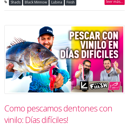
leer más...
Shads
Black Minnow
Lubina
Fiiish
Como pescamos dentones con
vinilo: Días difíciles!