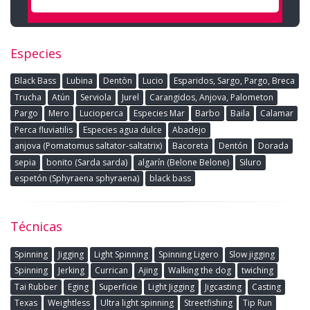
Especies
Black Bass
Lubina
Dentòn
Lucio
Esparidos, Sargo, Pargo, Breca
Trucha
Atún
Serviola
Jurel
Carangidos, Anjova, Palometon
Pargo
Mero
Lucioperca
Especies Mar
Barbo
Baila
Calamar
Perca fluviatilis
Especies agua dulce
Abadejo
anjova (Pomatomus saltator-saltatrix)
Bacoreta
Dentón
Dorada
sepia
bonito (Sarda sarda)
algarín (Belone Belone)
Siluro
espetón (Sphyraena sphyraena)
black bass
Técnicas
Spinning
Jigging
Light Spinning
Spinning Ligero
Slow jigging
Spinning
Jerking
Currican
Ajing
Walking the dog
twiching
Tai Rubber
Eging
Superficie
Light Jigging
Jigcasting
Casting
Texas
Weightless
Ultra light spinning
Streetfishing
Tip Run