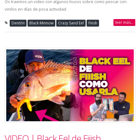
Os traemos un video con algunos trucos sobre como pescar con
vinilos en días de poca actividad
leer más...
Dentòn
Black Minnow
Crazy Sand Eel
Fiiish
VIDEO | Black Eel de Fiiish,