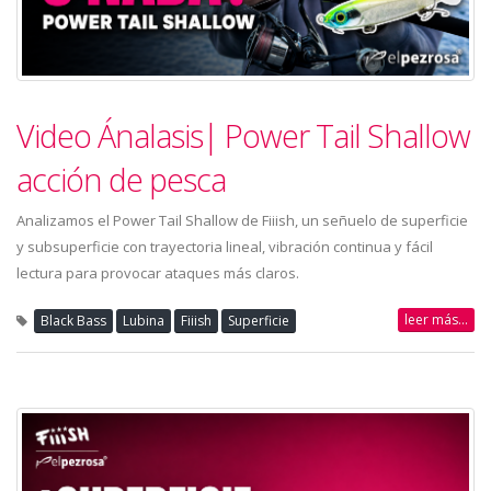
Video Ánalasis| Power Tail Shallow
acción de pesca
Analizamos el Power Tail Shallow de Fiiish, un señuelo de superficie
y subsuperficie con trayectoria lineal, vibración continua y fácil
lectura para provocar ataques más claros.
leer más...
Black Bass
Lubina
Fiiish
Superficie