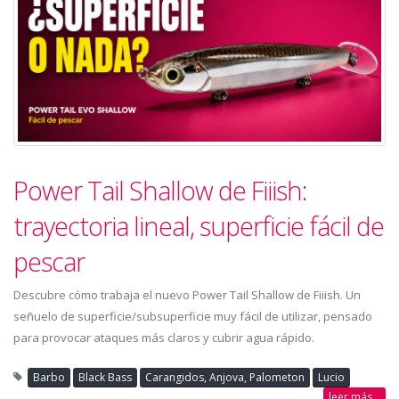
Power Tail Shallow de Fiiish:
trayectoria lineal, superficie fácil de
pescar
Descubre cómo trabaja el nuevo Power Tail Shallow de Fiiish. Un
señuelo de superficie/subsuperficie muy fácil de utilizar, pensado
para provocar ataques más claros y cubrir agua rápido.
Barbo
Black Bass
Carangidos, Anjova, Palometon
Lucio
leer más...