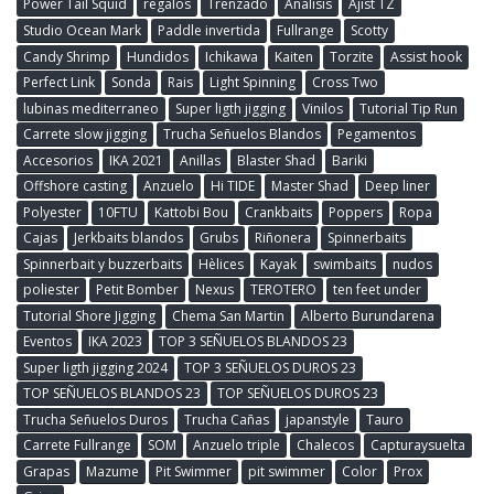
Power Tail Squid
regalos
Trenzado
Análisis
Ajist TZ
Studio Ocean Mark
Paddle invertida
Fullrange
Scotty
Candy Shrimp
Hundidos
Ichikawa
Kaiten
Torzite
Assist hook
Perfect Link
Sonda
Rais
Light Spinning
Cross Two
lubinas mediterraneo
Super ligth jigging
Vinilos
Tutorial Tip Run
Carrete slow jigging
Trucha Señuelos Blandos
Pegamentos
Accesorios
IKA 2021
Anillas
Blaster Shad
Bariki
Offshore casting
Anzuelo
Hi TIDE
Master Shad
Deep liner
Polyester
10FTU
Kattobi Bou
Crankbaits
Poppers
Ropa
Cajas
Jerkbaits blandos
Grubs
Riñonera
Spinnerbaits
Spinnerbait y buzzerbaits
Hèlices
Kayak
swimbaits
nudos
poliester
Petit Bomber
Nexus
TEROTERO
ten feet under
Tutorial Shore Jigging
Chema San Martin
Alberto Burundarena
Eventos
IKA 2023
TOP 3 SEÑUELOS BLANDOS 23
Super ligth jigging 2024
TOP 3 SEÑUELOS DUROS 23
TOP SEÑUELOS BLANDOS 23
TOP SEÑUELOS DUROS 23
Trucha Señuelos Duros
Trucha Cañas
japanstyle
Tauro
Carrete Fullrange
SOM
Anzuelo triple
Chalecos
Capturaysuelta
Grapas
Mazume
Pit Swimmer
pit swimmer
Color
Prox