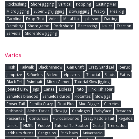
Rockfishing
Shore jigging
Vertical
Popping
Casting Mar
Micro jigging
Super Ligh Jigging
slow jigging
Wacky
Free Rig
Carolina
Drop Shot
Volee
Metal Ika
split shot
Darting
Damikirig
Shore game
Rock shore
Baitcasting
Ika jet
Traction
Serviola
Shore Slow Jigging
Varios
Fiiish
Tailwalk
Black Minnow
Gan Craft
Crazy Sand Eel
Iberux
Jumprize
Señuelos
Videos
elpezrosa
Tutorial
Shads
Patos
Black Eel
Swimbait
Micro Gamer
Tutorial Slow Jigging
Jointed Claw
Jigs
Cañas
Lipless
Pato
Pink Fish Tour
Señuelos blandos
Señuelos duros
Flotantes
Slow Jigs
Power Tail
Familia Crazy
Float Plus
Mud Digger
Carretes
Fishbook
Alpha Tackle
Slow Jig
Catalogos
Babyface
Breaden
Paseantes
Concursos
Flurocarbonos
Crazy Paddle Tail
Regalos
Unitika
HMKL
Pudlee
Tutorial Tai Rubber
Xesta
Trenzados
Jerkbaits duros
Cangrejos
Stick baits
Aniversario