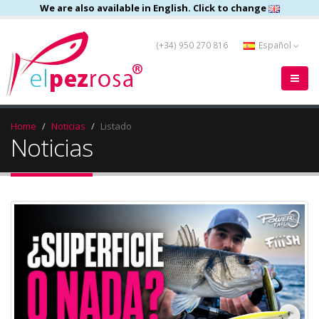
We are also available in English. Click to change
(+34) 950 270 816
Español
Home
Noticias
Listado
Noticias