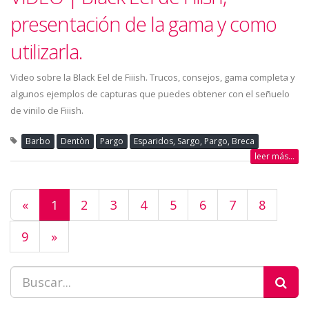
presentación de la gama y como
utilizarla.
Video sobre la Black Eel de Fiiish. Trucos, consejos, gama completa y
algunos ejemplos de capturas que puedes obtener con el señuelo
de vinilo de Fiiish.
Barbo
Dentòn
Pargo
Esparidos, Sargo, Pargo, Breca
leer más...
«
1
2
3
4
5
6
7
8
9
»