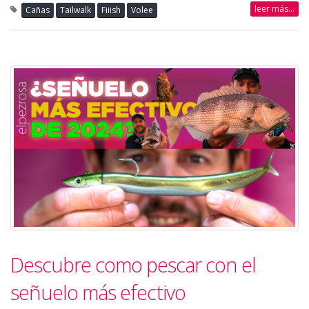
leer más...
Cañas
Tailwalk
Fiiish
Volee
Descubre como pescar con el
señuelo más efectivo