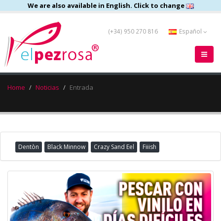
We are also available in English. Click to change
(+34) 950 270 816
Español
Home
Noticias
Entrada
Dentòn
Black Minnow
Crazy Sand Eel
Fiiish