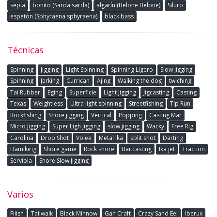
sepia
bonito (Sarda sarda)
algarín (Belone Belone)
Siluro
espetón (Sphyraena sphyraena)
black bass
Técnicas
Spinning
Jigging
Light Spinning
Spinning Ligero
Slow jigging
Spinning
Jerking
Currican
Ajing
Walking the dog
twiching
Tai Rubber
Eging
Superficie
Light Jigging
Jigcasting
Casting
Texas
Weightless
Ultra light spinning
Streetfishing
Tip Run
Rockfishing
Shore jigging
Vertical
Popping
Casting Mar
Micro jigging
Super Ligh Jigging
slow jigging
Wacky
Free Rig
Carolina
Drop Shot
Volee
Metal Ika
split shot
Darting
Damikirig
Shore game
Rock shore
Baitcasting
Ika jet
Traction
Serviola
Shore Slow Jigging
Varios
Fiiish
Tailwalk
Black Minnow
Gan Craft
Crazy Sand Eel
Iberux