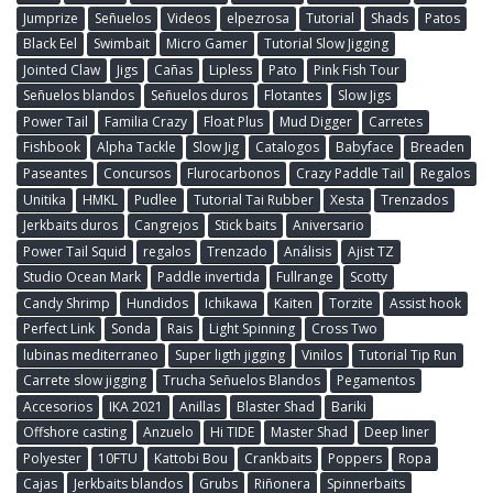
Jumprize
Señuelos
Videos
elpezrosa
Tutorial
Shads
Patos
Black Eel
Swimbait
Micro Gamer
Tutorial Slow Jigging
Jointed Claw
Jigs
Cañas
Lipless
Pato
Pink Fish Tour
Señuelos blandos
Señuelos duros
Flotantes
Slow Jigs
Power Tail
Familia Crazy
Float Plus
Mud Digger
Carretes
Fishbook
Alpha Tackle
Slow Jig
Catalogos
Babyface
Breaden
Paseantes
Concursos
Flurocarbonos
Crazy Paddle Tail
Regalos
Unitika
HMKL
Pudlee
Tutorial Tai Rubber
Xesta
Trenzados
Jerkbaits duros
Cangrejos
Stick baits
Aniversario
Power Tail Squid
regalos
Trenzado
Análisis
Ajist TZ
Studio Ocean Mark
Paddle invertida
Fullrange
Scotty
Candy Shrimp
Hundidos
Ichikawa
Kaiten
Torzite
Assist hook
Perfect Link
Sonda
Rais
Light Spinning
Cross Two
lubinas mediterraneo
Super ligth jigging
Vinilos
Tutorial Tip Run
Carrete slow jigging
Trucha Señuelos Blandos
Pegamentos
Accesorios
IKA 2021
Anillas
Blaster Shad
Bariki
Offshore casting
Anzuelo
Hi TIDE
Master Shad
Deep liner
Polyester
10FTU
Kattobi Bou
Crankbaits
Poppers
Ropa
Cajas
Jerkbaits blandos
Grubs
Riñonera
Spinnerbaits