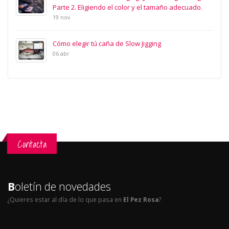
Parte 2. Eligiendo el color y el tamaño adecuado.
19 nov
Cómo elegir tú caña de Slow Jigging
06 abr
Contacta
B
oletín de novedades
¿Quieres estar al día de lo que pasa en
El Pez Rosa
?