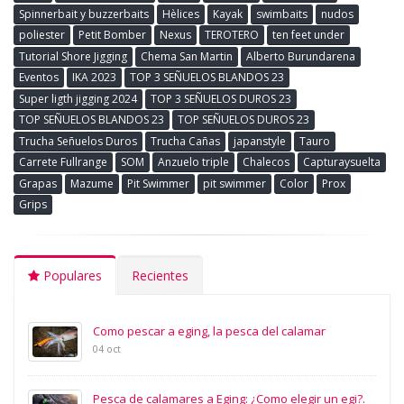
Spinnerbait y buzzerbaits
Hèlices
Kayak
swimbaits
nudos
poliester
Petit Bomber
Nexus
TEROTERO
ten feet under
Tutorial Shore Jigging
Chema San Martin
Alberto Burundarena
Eventos
IKA 2023
TOP 3 SEÑUELOS BLANDOS 23
Super ligth jigging 2024
TOP 3 SEÑUELOS DUROS 23
TOP SEÑUELOS BLANDOS 23
TOP SEÑUELOS DUROS 23
Trucha Señuelos Duros
Trucha Cañas
japanstyle
Tauro
Carrete Fullrange
SOM
Anzuelo triple
Chalecos
Capturaysuelta
Grapas
Mazume
Pit Swimmer
pit swimmer
Color
Prox
Grips
Populares
Recientes
Como pescar a eging, la pesca del calamar
04 oct
Pesca de calamares a Eging: ¿Como elegir un egi?.