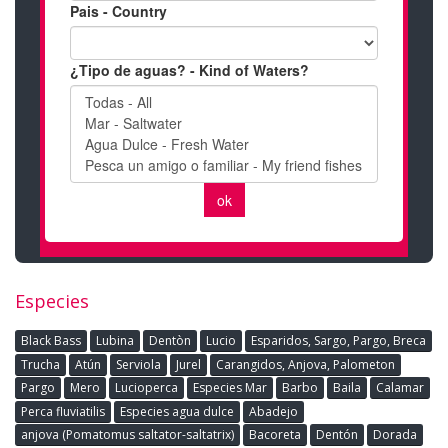
Especies
Black Bass
Lubina
Dentòn
Lucio
Esparidos, Sargo, Pargo, Breca
Trucha
Atún
Serviola
Jurel
Carangidos, Anjova, Palometon
Pargo
Mero
Lucioperca
Especies Mar
Barbo
Baila
Calamar
Perca fluviatilis
Especies agua dulce
Abadejo
anjova (Pomatomus saltator-saltatrix)
Bacoreta
Dentón
Dorada