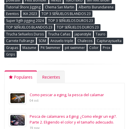
poliester
Petit Bomber
Nexus
TEROTERO
ten feet under
Tutorial Shore Jigging
Chema San Martin
Alberto Burundarena
Eventos
IKA 2023
TOP 3 SEÑUELOS BLANDOS 23
Super ligth jigging 2024
TOP 3 SEÑUELOS DUROS 23
TOP SEÑUELOS BLANDOS 23
TOP SEÑUELOS DUROS 23
Trucha Señuelos Duros
Trucha Cañas
japanstyle
Tauro
Carrete Fullrange
SOM
Anzuelo triple
Chalecos
Capturaysuelta
Grapas
Mazume
Pit Swimmer
pit swimmer
Color
Prox
Grips
Populares
Recientes
Como pescar a eging, la pesca del calamar
04 oct
Pesca de calamares a Eging: ¿Como elegir un egi?.
Parte 2. Eligiendo el color y el tamaño adecuado.
19 nov