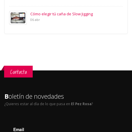
Cómo elegir tú caña de Slow Jigging
06 abr
Contacta
B
oletín de novedades
¿Quieres estar al día de lo que pasa en
El Pez Rosa
?