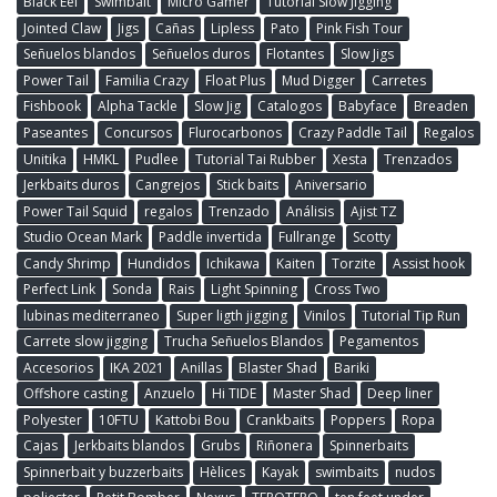
Black Eel
Swimbait
Micro Gamer
Tutorial Slow Jigging
Jointed Claw
Jigs
Cañas
Lipless
Pato
Pink Fish Tour
Señuelos blandos
Señuelos duros
Flotantes
Slow Jigs
Power Tail
Familia Crazy
Float Plus
Mud Digger
Carretes
Fishbook
Alpha Tackle
Slow Jig
Catalogos
Babyface
Breaden
Paseantes
Concursos
Flurocarbonos
Crazy Paddle Tail
Regalos
Unitika
HMKL
Pudlee
Tutorial Tai Rubber
Xesta
Trenzados
Jerkbaits duros
Cangrejos
Stick baits
Aniversario
Power Tail Squid
regalos
Trenzado
Análisis
Ajist TZ
Studio Ocean Mark
Paddle invertida
Fullrange
Scotty
Candy Shrimp
Hundidos
Ichikawa
Kaiten
Torzite
Assist hook
Perfect Link
Sonda
Rais
Light Spinning
Cross Two
lubinas mediterraneo
Super ligth jigging
Vinilos
Tutorial Tip Run
Carrete slow jigging
Trucha Señuelos Blandos
Pegamentos
Accesorios
IKA 2021
Anillas
Blaster Shad
Bariki
Offshore casting
Anzuelo
Hi TIDE
Master Shad
Deep liner
Polyester
10FTU
Kattobi Bou
Crankbaits
Poppers
Ropa
Cajas
Jerkbaits blandos
Grubs
Riñonera
Spinnerbaits
Spinnerbait y buzzerbaits
Hèlices
Kayak
swimbaits
nudos