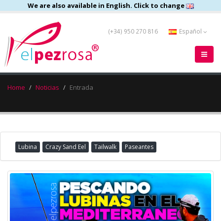
We are also available in English. Click to change
(+34) 950 270 816
Español
Home
Noticias
Entrada
Lubina
Crazy Sand Eel
Tailwalk
Paseantes