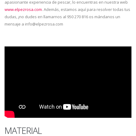
apasionante experiencia de pescar, lo encuentras en nuestra web
www.elpezrosa.com
. Además, estamos aquí para resolver todas tus
dudas, ¡no dudes en llamarnos al 950 270 816 os mándanos un
mensaje a info@elpezrosa.com
¡Bienvenidos a un emocionante episodio de pesca en El Pez Rosa!
En esta ocasión, nos sumergimos en una de las experiencias más
emocionantes que tuvimos desde la orilla en el 2023. Acompáñanos
mientras compartimos contigo la adrenalina de una jornada que nos
regaló cinco magníficas lubinas y bastantes bailas pequeñas, todo
esto en medio de aguas cristalinas y una actividad frenética.
La pesca de la lubina muchas veces es una aventura, y queremos
que te sumerjas con nosotros para descubrir los secretos de una
MATERIAL
jornada de pesca desde playa a spinning con señuelos. ¿Quieres