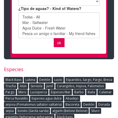
Especies
Black Bass
Lubina
Dentòn
Lucio
Esparidos, Sargo, Pargo, Breca
Trucha
Atún
Serviola
Jurel
Carangidos, Anjova, Palometon
Pargo
Mero
Lucioperca
Especies Mar
Barbo
Baila
Calamar
Perca fluviatilis
Especies agua dulce
Abadejo
anjova (Pomatomus saltator-saltatrix)
Bacoreta
Dentón
Dorada
sepia
bonito (Sarda sarda)
algarín (Belone Belone)
Siluro
espetón (Sphyraena sphyraena)
black bass