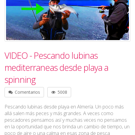
VIDEO - Pescando lubinas
mediterraneas desde playa a
spinning
Comentarios
5008
Pescando lubinas desde playa en Almería. Un poco más
allá salen más peces y más grandes. A veces como
pescadores pensamos así y muchas veces no pensamos
en la oportunidad que nos brinda un cambio de tiempo, un
poco de aire o una calma en esas zona de pesca