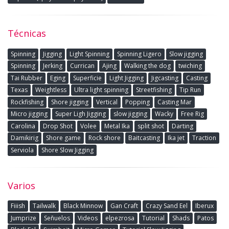
Técnicas
Spinning
Jigging
Light Spinning
Spinning Ligero
Slow jigging
Spinning
Jerking
Currican
Ajing
Walking the dog
twiching
Tai Rubber
Eging
Superficie
Light Jigging
Jigcasting
Casting
Texas
Weightless
Ultra light spinning
Streetfishing
Tip Run
Rockfishing
Shore jigging
Vertical
Popping
Casting Mar
Micro jigging
Super Ligh Jigging
slow jigging
Wacky
Free Rig
Carolina
Drop Shot
Volee
Metal Ika
split shot
Darting
Damikirig
Shore game
Rock shore
Baitcasting
Ika jet
Traction
Serviola
Shore Slow Jigging
Varios
Fiiish
Tailwalk
Black Minnow
Gan Craft
Crazy Sand Eel
Iberux
Jumprize
Señuelos
Videos
elpezrosa
Tutorial
Shads
Patos