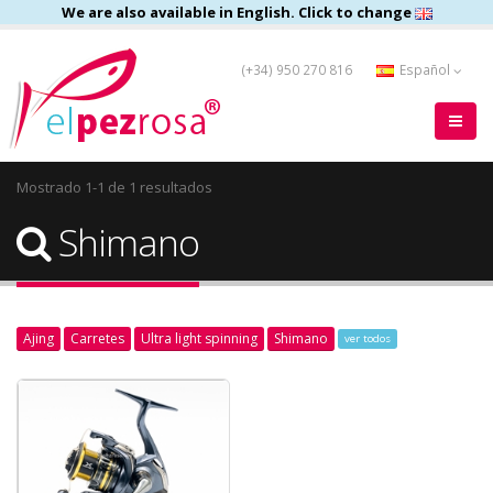
We are also available in English. Click to change
(+34) 950 270 816
Español
Mostrado 1-1 de 1 resultados
Shimano
Ajing
Carretes
Ultra light spinning
Shimano
ver todos