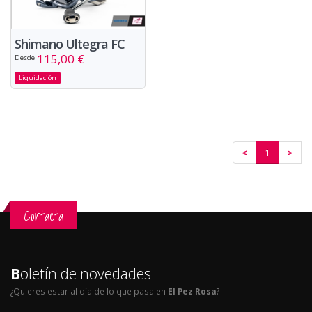
Shimano Ultegra FC
115,00 €
Desde
Liquidación
<
1
>
Contacta
B
oletín de novedades
¿Quieres estar al día de lo que pasa en
El Pez Rosa
?