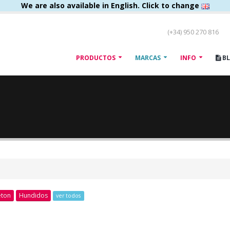
We are also available in English. Click to change
(+34) 950 270 816
PRODUCTOS
MARCAS
INFO
B
eton
Hundidos
ver todos