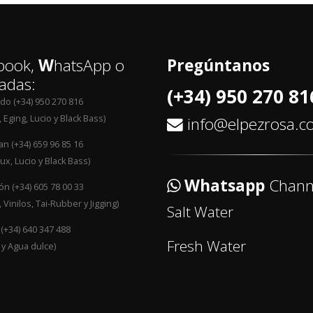
book,
W
hatsApp o
Pregúntanos
adas:
(+34) 950 270 81
edo (+34) 950 270 816
 Eging, Lucio y Black Bass)
info@elpezrosa.
an (+34) 659 96 85 16
ux, Lucio y Black Bass)
Whatsapp
Chann
n (+34) 605 78 00 33
 Vinilos, Tai-Rubber y Jigging)
Salt Water
 (+34) 640 347 488
Fresh Water
 y Agua dulce)