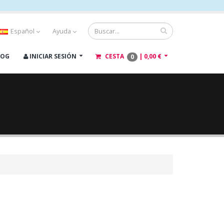
Español
Ayuda
LOG
INICIAR SESIÓN
CESTA
|
0,00 €
0