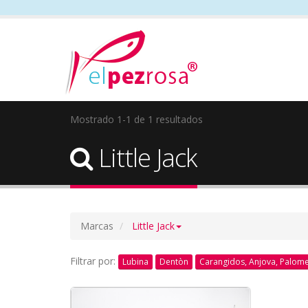
Mostrado 1-1 de 1 resultados
Little Jack
Marcas
Little Jack
Filtrar por:
Lubina
Dentòn
Carangidos, Anjova, Palom