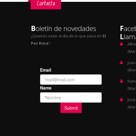
Contacta
B
oletín de novedades
F
ace
L
lam
¿Quieres estar al día de lo que pasa en
El
Pez Rosa
?
Alfr
(Mar,
Juan
(Iber
Ramó
(Mar,
José
(Mar