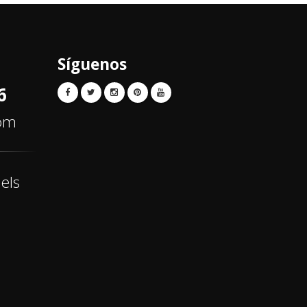
Síguenos
6
com
els