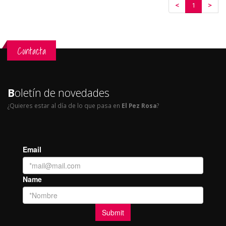
<
1
>
Contacta
B
oletín de novedades
¿Quieres estar al día de lo que pasa en
El Pez Rosa
?