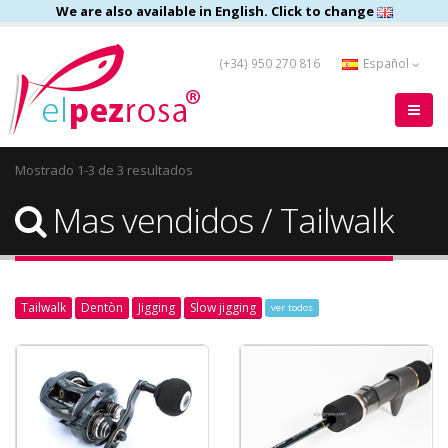
We are also available in English. Click to change
(+34) 950 270 816
Español
Mostrado 1-3 de 3 resultados
Mas vendidos / Tailwalk
Tailwalk
Dentòn
Jigging
Slow jigging
ver todos