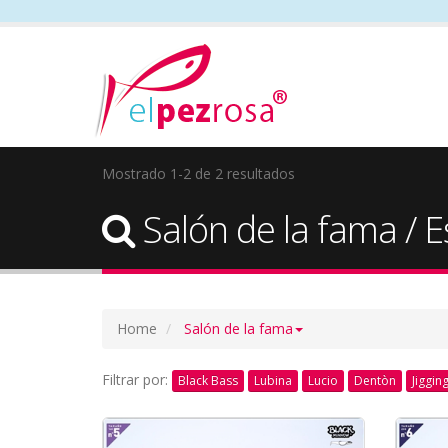
Mostrado 1-2 de 2 resultados
Salón de la fama / E
Home
Salón de la fama
Filtrar por:
Black Bass
Lubina
Lucio
Dentòn
Jiggin