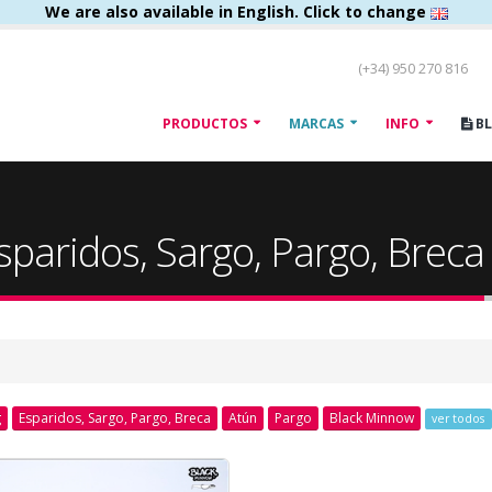
We are also available in English. Click to change
(+34) 950 270 816
PRODUCTOS
MARCAS
INFO
B
sparidos, Sargo, Pargo, Breca
g
Esparidos, Sargo, Pargo, Breca
Atún
Pargo
Black Minnow
ver todos