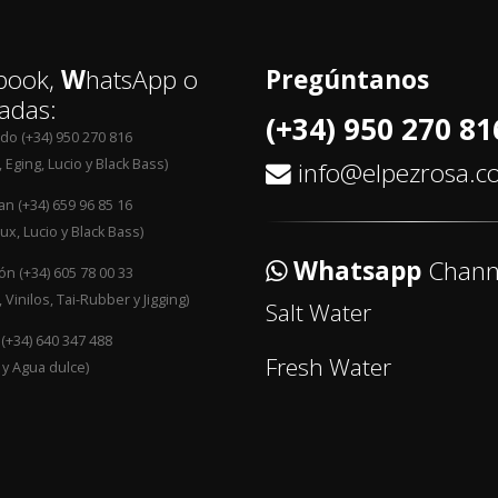
book,
W
hatsApp o
Pregúntanos
adas:
(+34) 950 270 81
edo (+34) 950 270 816
 Eging, Lucio y Black Bass)
info@elpezrosa.
an (+34) 659 96 85 16
ux, Lucio y Black Bass)
Whatsapp
Chann
n (+34) 605 78 00 33
 Vinilos, Tai-Rubber y Jigging)
Salt Water
 (+34) 640 347 488
Fresh Water
 y Agua dulce)