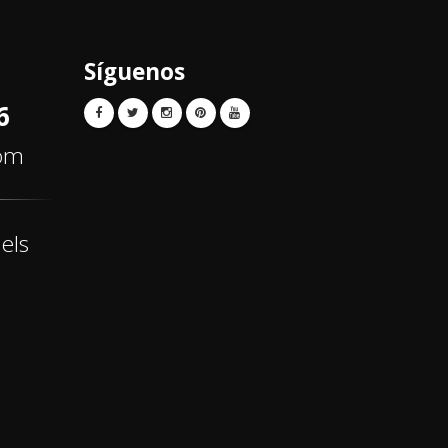
Síguenos
6
com
els