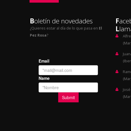
B
oletín de novedades
F
ace
L
lam
¿Quieres estar al día de lo que pasa en
El
Pez Rosa
?
Alfr
(Mar,
Juan
(Iber
Ramó
(Mar,
José
(Mar