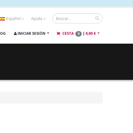
Español
Ayuda
LOG
INICIAR SESIÓN
CESTA
|
0,00 €
0