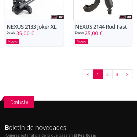
NEXUS 2133 Joker XL
NEXUS 2144 Rod Fast
35,00 €
25,00 €
Desde
Desde
Nuevo
Nuevo
<
1
2
3
>
Contacta
B
oletín de novedades
¿Quieres estar al día de lo que pasa en
El Pez Rosa
?