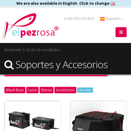
We are also available in English. Click to change
(+34) 950 270 816
Español
Mostrado 1-12 de 36 resultados
Soportes y Accesorios
Black Bass
Lucio
Iberux
Accesorios
ver todos