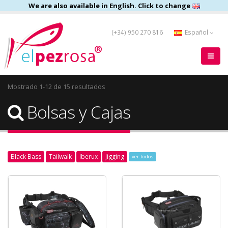
We are also available in English. Click to change
(+34) 950 270 816
Español
Mostrado 1-12 de 15 resultados
Bolsas y Cajas
Black Bass
Tailwalk
Iberux
Jigging
ver todos