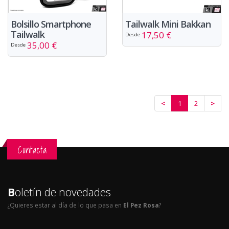
Bolsillo Smartphone
Tailwalk Mini Bakkan
Tailwalk
17,50 €
Desde
35,00 €
Desde
<
1
2
>
Contacta
B
oletín de novedades
¿Quieres estar al día de lo que pasa en
El Pez Rosa
?