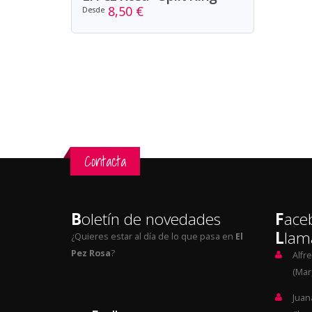
8,50 €
Desde
Contacta
B
oletín de novedades
F
ace
L
lam
¿Quieres estar al día de lo que pasa en
El
Pez Rosa
?
Alfr
(Mar,
Juan