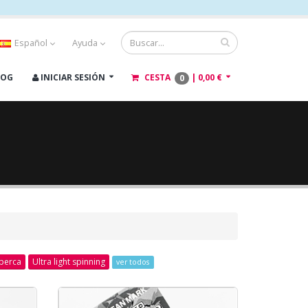
Español
Ayuda
LOG
INICIAR SESIÓN
CESTA
|
0,00 €
0
perca
Ultra light spinning
ver todos