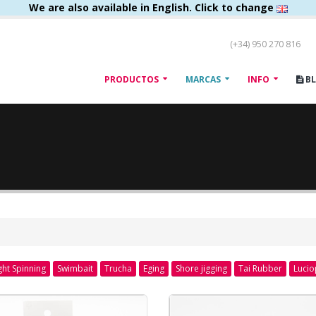
We are also available in English. Click to change
(+34) 950 270 816
PRODUCTOS
MARCAS
INFO
B
ght Spinning
Swimbait
Trucha
Eging
Shore jigging
Tai Rubber
Lucio