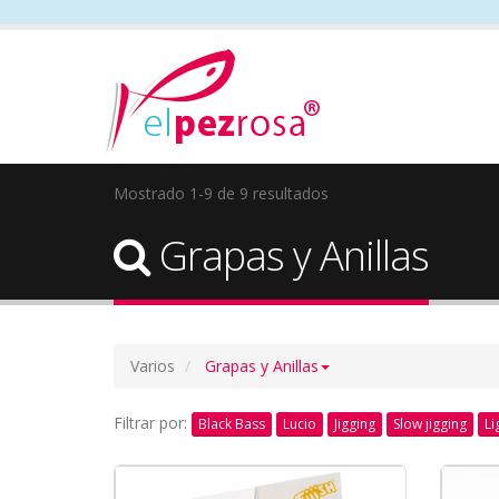
Mostrado 1-9 de 9 resultados
Grapas y Anillas
Varios
Grapas y Anillas
Filtrar por:
Black Bass
Lucio
Jigging
Slow jigging
Li