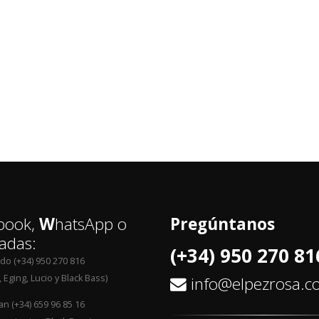
book,
W
hatsApp o
Pregúntanos
adas:
(+34) 950 270 81
edo (+34) 950 270 816
 Eging, Lucio y Black Bass)
info@elpezrosa.
an (+34) 659 96 85 16