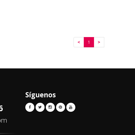
<
1
>
Síguenos
6
com