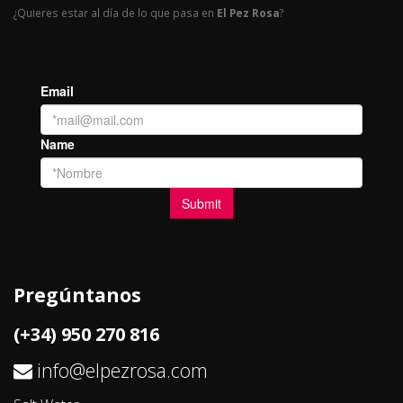
¿Quieres estar al día de lo que pasa en
El Pez Rosa
?
Pregúntanos
(+34) 950 270 816
info@elpezrosa.com