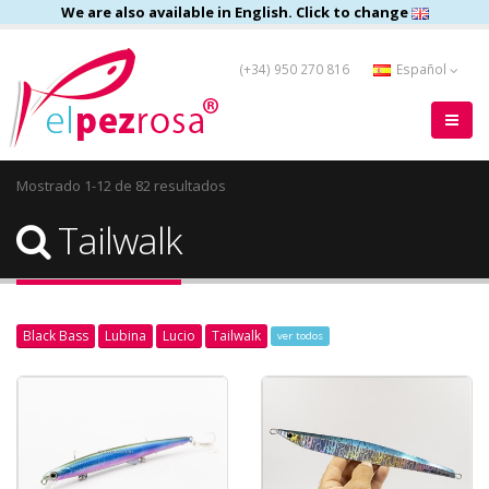
We are also available in English. Click to change
(+34) 950 270 816
Español
Mostrado 1-12 de 82 resultados
Tailwalk
Black Bass
Lubina
Lucio
Tailwalk
ver todos