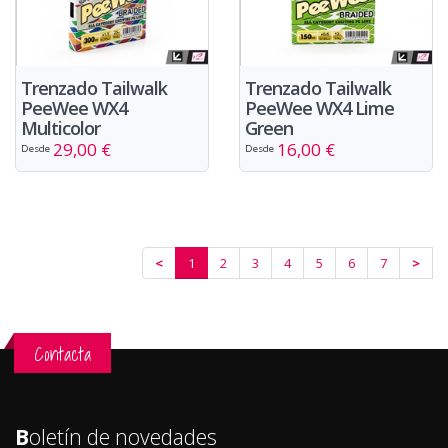
Trenzado Tailwalk
Trenzado Tailwalk
PeeWee WX4
PeeWee WX4 Lime
Multicolor
Green
29,00 €
16,00 €
Desde
Desde
<
1
2
3
4
5
6
7
>
Contacta
B
oletín de novedades