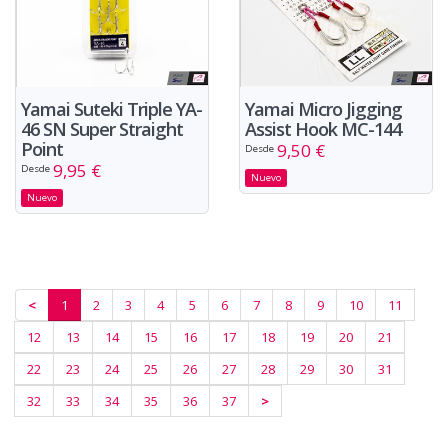
Yamai Suteki Triple YA-
Yamai Micro Jigging
46 SN Super Straight
Assist Hook MC-144
Point
9,50 €
Desde
9,95 €
Desde
Nuevo
Nuevo
<
1
2
3
4
5
6
7
8
9
10
11
12
13
14
15
16
17
18
19
20
21
22
23
24
25
26
27
28
29
30
31
32
33
34
35
36
37
>