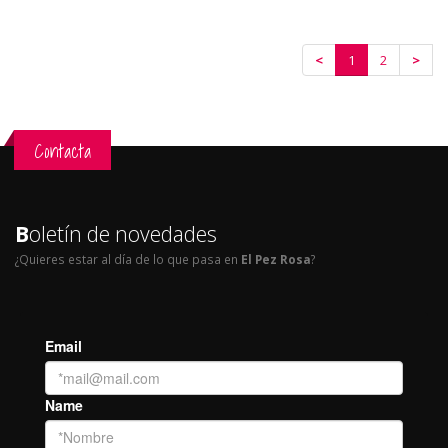
<
1
2
>
Contacta
B
oletín de novedades
¿Quieres estar al día de lo que pasa en
El Pez Rosa
?