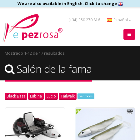
We are also available in English. Click to change
(+34) 950 270 816
Español
Mostrado 1-12 de 17 resultados
Salón de la fama
Black Bass
Lubina
Lucio
Tailwalk
ver todos