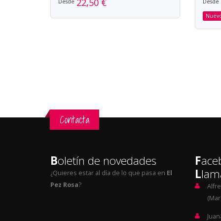
22,50 €
Desde
Desde
Nuev
Contacta
B
oletín de novedades
F
ace
L
lam
¿Quieres estar al día de lo que pasa en
El
Pez Rosa
?
Alfr
(Mar,
Juan