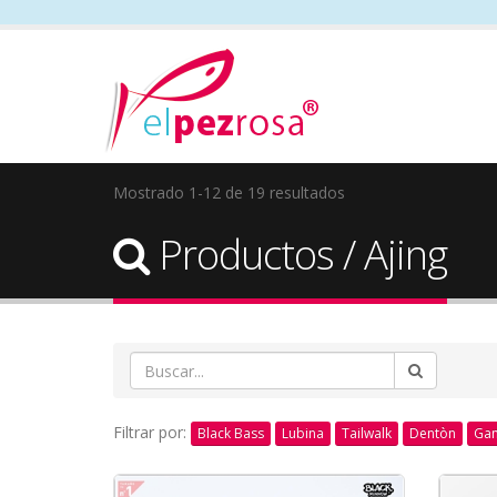
Mostrado 1-12 de 19 resultados
Productos / Ajing
Filtrar por:
Black Bass
Lubina
Tailwalk
Dentòn
Gan