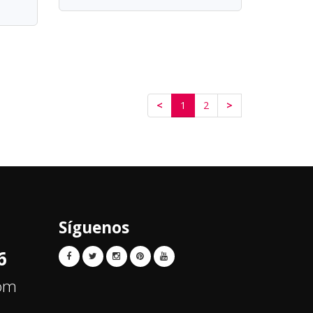
<
1
2
>
Síguenos
6
com