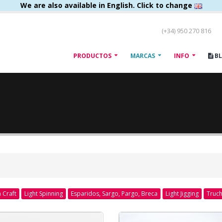
We are also available in English. Click to change
(+34) 950 270 816
PRODUCTOS
MARCAS
INFO
B
 Craft
Light Spinning
Esparidos, Sargo, Pargo, Breca
Light Jigging
Truc