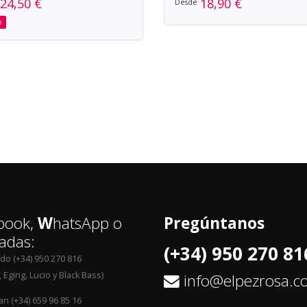
24,50 €
18,90 €
Desde
o
book,
W
hatsApp o
Pregúntanos
adas:
(+34) 950 270 81
edo (+34) 950 270 816
 Eging, Lucio y Black Bass)
info@elpezrosa.
an (+34) 659 96 85 16