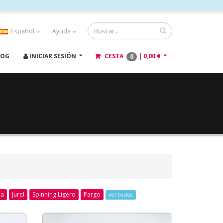
Español
Ayuda
LOG
INICIAR SESIÓN
CESTA
|
0,00 €
0
ha
Jurel
Spinning Ligero
Pargo
ver todos