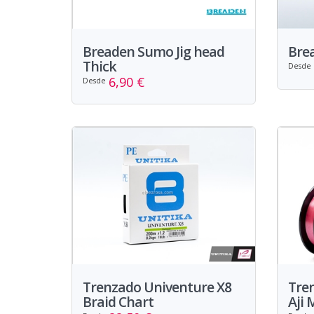
Breaden Sumo Jig head
Brea
Thick
Desde
6,90 €
Desde
Trenzado Univenture X8
Tren
Braid Chart
Aji