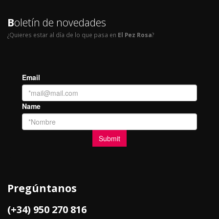
B
oletín de novedades
¿Quieres estar al día de lo que pasa en
El Pez Rosa
?
Pregúntanos
(+34) 950 270 816