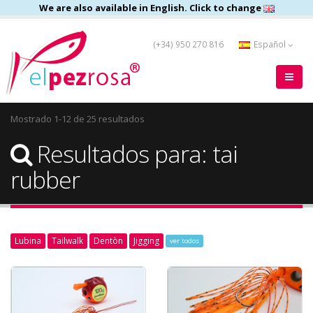
We are also available in English. Click to change
(+34) 950 270 816
Español
Mostrado 1-12 de 25 resultados
Resultados para: tai
rubber
Lubina
Tailwalk
Dentòn
Jigging
ver todos