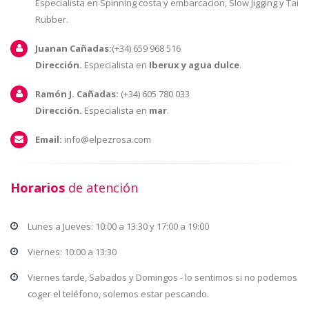
Especialista en Spinning costa y embarcacion, Slow Jigging y Tai
Rubber.
Juanan Cañadas:
(+34) 659 968 516
Dirección.
Especialista en
Iberux y agua dulce
.
Ramón J. Cañadas:
(+34) 605 780 033
Dirección.
Especialista en
mar
.
Email:
info@elpezrosa.com
Horarios
de atención
Lunes a Jueves: 10:00 a 13:30 y 17:00 a 19:00
Viernes: 10:00 a 13:30
Viernes tarde, Sabados y Domingos - lo sentimos si no podemos
coger el teléfono, solemos estar pescando.