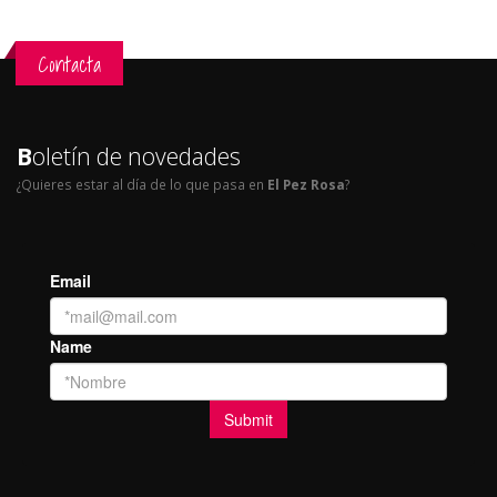
Contacta
B
oletín de novedades
¿Quieres estar al día de lo que pasa en
El Pez Rosa
?