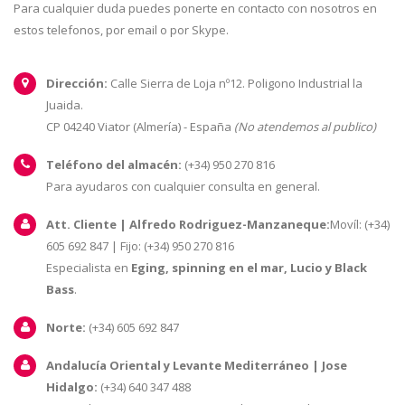
Para cualquier duda puedes ponerte en contacto con nosotros en
estos telefonos, por email o por Skype.
Dirección:
Calle Sierra de Loja nº12. Poligono Industrial la
Juaida.
CP 04240 Viator (Almería) - España
(No atendemos al publico)
Teléfono del almacén:
(+34) 950 270 816
Para ayudaros con cualquier consulta en general.
Att. Cliente | Alfredo Rodriguez-Manzaneque:
Movíl: (+34)
605 692 847 | Fijo: (+34) 950 270 816
Especialista en
Eging, spinning en el mar, Lucio y Black
Bass
.
Norte:
(+34) 605 692 847
Andalucía Oriental y Levante Mediterráneo | Jose
Hidalgo:
(+34) 640 347 488