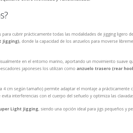
s?
s para cubrir prácticamente todas las modalidades de jigging ligero
t Jigging)
, donde la capacidad de los anzuelos para moverse libreme
 visualmente en el entorno marino, aportando un movimiento suave q
pescadores japoneses los utilizan como
anzuelo trasero (rear hoo
1 a 4 cm según tamaño) permite adaptar el montaje a prácticamente cu
evita interferencias con el cuerpo del señuelo y optimiza las clavadas 
uper Light Jigging
, siendo una opción ideal para jigs pequeños y pe