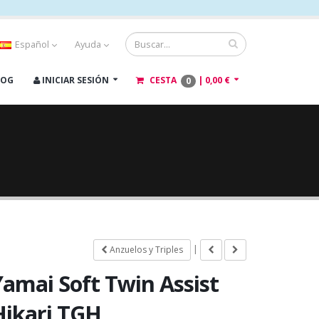
Español
Ayuda
LOG
INICIAR SESIÓN
CESTA
|
0,00 €
0
|
Anzuelos y Triples
Yamai Soft Twin Assist
Hikari TGH