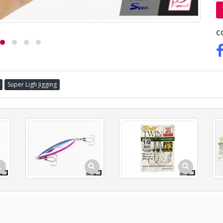
C
Super Ligh Jigging