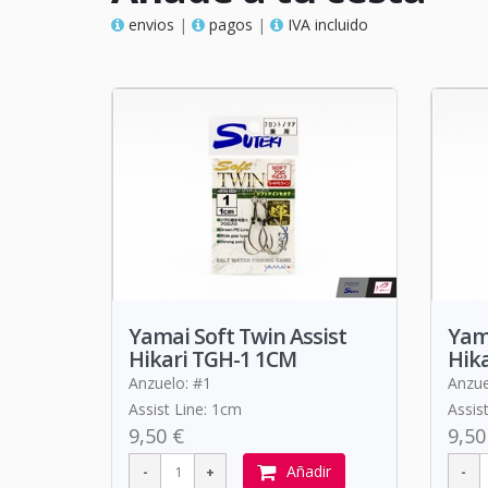
envios
|
pagos
|
IVA incluido
Yamai Soft Twin Assist
Yama
Hikari TGH-1 1CM
Hika
Anzuelo: #1
Anzue
Assist Line: 1cm
Assis
9,50 €
9,50
Añadir