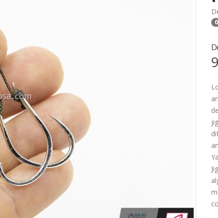
D
0
D
9
Lo
an
de
ji
di
an
Ya
Ji
al
mo
c