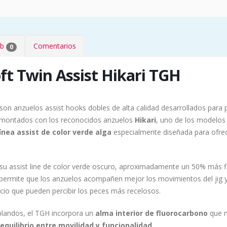
eb
Comentarios
0
ft Twin Assist Hikari TGH
son anzuelos assist hooks dobles de alta calidad desarrollados para p
án montados con los reconocidos anzuelos
Hikari
, uno de los modelos 
ínea assist de color verde alga
especialmente diseñada para ofre
su assist line de color verde oscuro, aproximadamente un 50% más fle
z permite que los anzuelos acompañen mejor los movimientos del jig 
icio que pueden percibir los peces más recelosos.
blandos, el TGH incorpora un
alma interior de fluorocarbono
que m
equilibrio entre movilidad y funcionalidad.