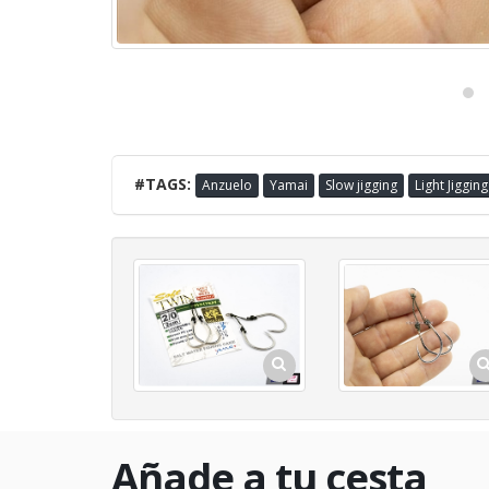
#TAGS:
Anzuelo
Yamai
Slow jigging
Light Jigging
Añade a tu cesta