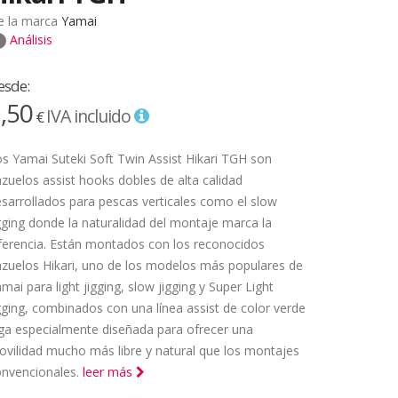
e la marca
Yamai
Análisis
esde:
,50
IVA incluido
€
s Yamai Suteki Soft Twin Assist Hikari TGH son
zuelos assist hooks dobles de alta calidad
sarrollados para pescas verticales como el slow
gging donde la naturalidad del montaje marca la
ferencia. Están montados con los reconocidos
zuelos Hikari, uno de los modelos más populares de
mai para light jigging, slow jigging y Super Light
gging, combinados con una línea assist de color verde
ga especialmente diseñada para ofrecer una
vilidad mucho más libre y natural que los montajes
onvencionales.
leer más