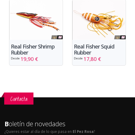
Real Fisher Shrimp
Real Fisher Squid
Rubber
Rubber
19,90 €
17,80 €
Desde
Desde
Contacta
B
oletín de novedades
¿Quieres estar al día de lo que pasa en
El Pez Rosa
?