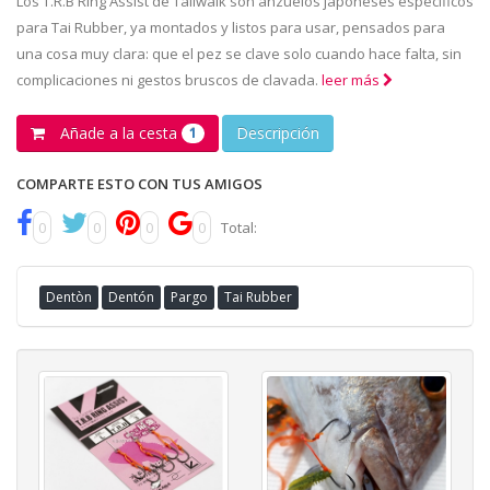
Los T.R.B Ring Assist de Tailwalk son anzuelos japoneses específicos
para Tai Rubber, ya montados y listos para usar, pensados para
una cosa muy clara: que el pez se clave solo cuando hace falta, sin
complicaciones ni gestos bruscos de clavada.
leer más
Añade a la cesta
Descripción
1
COMPARTE ESTO CON TUS AMIGOS
0
0
0
0
Total:
Dentòn
Dentón
Pargo
Tai Rubber