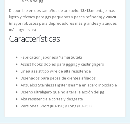
la cola del jig.
Disponible en dos tamaños de anzuelo:
18×18
(montaje más
ligero y técnico para jigs pequeños y pesca refinada) y
20×20
(mayor robustez para depredadores más grandes y ataques
más agresivos).
Características
Fabricación japonesa Yamai Suteki
Assist hooks dobles para jigging y casting ligero
Línea assist tipo wire de alta resistencia
Diseñados para peces de dientes afilados
Anzuelos Stainless Fighter Iseama en acero inoxidable
Diseño ultraligero que no altera la acción del jig
Alta resistencia a cortes y desgaste
Versiones Short (KD-150) y Long (KD-151)