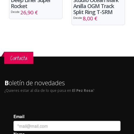
Rocket
Anilla OGM Track
Split Ring T-SRM
26,90 €
Desde
8,00 €
Desde
Contacta
B
oletín de novedades
¿Quieres estar al día de lo que pasa en
El Pez Rosa
?