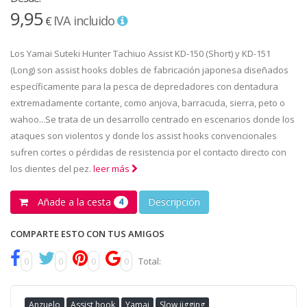
9,95
IVA incluido
€
Los Yamai Suteki Hunter Tachiuo Assist KD-150 (Short) y KD-151
(Long) son assist hooks dobles de fabricación japonesa diseñados
específicamente para la pesca de depredadores con dentadura
extremadamente cortante, como anjova, barracuda, sierra, peto o
wahoo...Se trata de un desarrollo centrado en escenarios donde los
ataques son violentos y donde los assist hooks convencionales
sufren cortes o pérdidas de resistencia por el contacto directo con
los dientes del pez.
leer más
Añade a la cesta
Descripción
4
COMPARTE ESTO CON TUS AMIGOS
0
0
0
0
Total:
Anzuelo
Assist hook
Yamai
Slow jigging