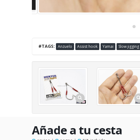
#TAGS:
Anzuelo
Assist hook
Yamai
Slow jigging
Añade a tu cesta