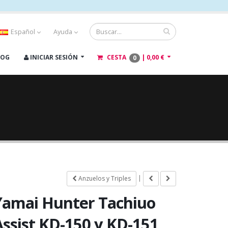
Español
Ayuda
LOG
INICIAR SESIÓN
CESTA
|
0,00 €
0
|
Anzuelos y Triples
Yamai Hunter Tachiuo
Assist KD-150 y KD-151