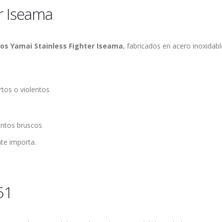
er Iseama
os Yamai Stainless Fighter Iseama
, fabricados en acero inoxidable
rtos o violentos
entos bruscos
te importa.
51