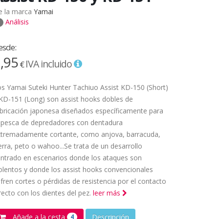
e la marca
Yamai
Análisis
esde:
,95
IVA incluido
€
s Yamai Suteki Hunter Tachiuo Assist KD-150 (Short)
KD-151 (Long) son assist hooks dobles de
bricación japonesa diseñados específicamente para
 pesca de depredadores con dentadura
xtremadamente cortante, como anjova, barracuda,
erra, peto o wahoo...Se trata de un desarrollo
ntrado en escenarios donde los ataques son
olentos y donde los assist hooks convencionales
fren cortes o pérdidas de resistencia por el contacto
recto con los dientes del pez.
leer más
Añade a la cesta
Descripción
4