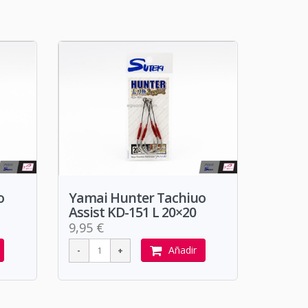
o
Yamai Hunter Tachiuo
Assist KD-151 L 20×20
9,95 €
Añadir