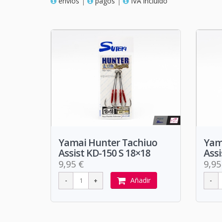
envios
|
pagos
|
IVA incluido
Yamai Hunter Tachiuo
Yam
Assist KD-150 S 18×18
Assi
9,95 €
9,95
Añadir