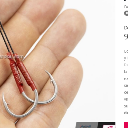
D
0
D
9
Lo
y 
fa
la
e
si
ce
vi
su
di