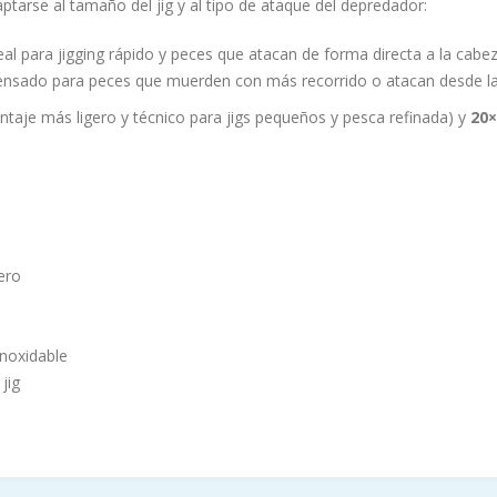
tarse al tamaño del jig y al tipo de ataque del depredador:
l para jigging rápido y peces que atacan de forma directa a la cabez
 pensado para peces que muerden con más recorrido o atacan desde la c
taje más ligero y técnico para jigs pequeños y pesca refinada) y
20×
gero
inoxidable
jig