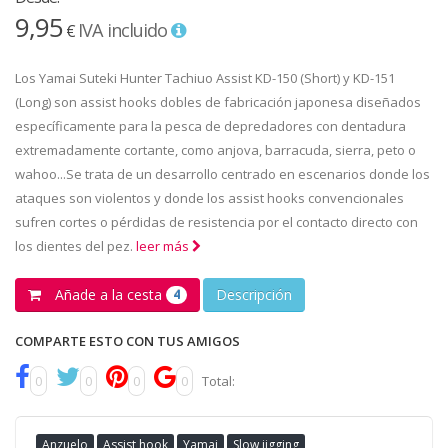
9,95
IVA incluido
€
Los Yamai Suteki Hunter Tachiuo Assist KD-150 (Short) y KD-151
(Long) son assist hooks dobles de fabricación japonesa diseñados
específicamente para la pesca de depredadores con dentadura
extremadamente cortante, como anjova, barracuda, sierra, peto o
wahoo...Se trata de un desarrollo centrado en escenarios donde los
ataques son violentos y donde los assist hooks convencionales
sufren cortes o pérdidas de resistencia por el contacto directo con
los dientes del pez.
leer más
Añade a la cesta
Descripción
4
COMPARTE ESTO CON TUS AMIGOS
0
0
0
0
Total:
Anzuelo
Assist hook
Yamai
Slow jigging