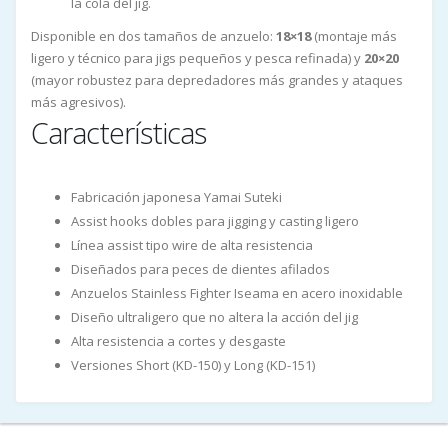
la cola del jig.
Disponible en dos tamaños de anzuelo:
18×18
(montaje más
ligero y técnico para jigs pequeños y pesca refinada) y
20×20
(mayor robustez para depredadores más grandes y ataques
más agresivos).
Características
Fabricación japonesa Yamai Suteki
Assist hooks dobles para jigging y casting ligero
Línea assist tipo wire de alta resistencia
Diseñados para peces de dientes afilados
Anzuelos Stainless Fighter Iseama en acero inoxidable
Diseño ultraligero que no altera la acción del jig
Alta resistencia a cortes y desgaste
Versiones Short (KD-150) y Long (KD-151)