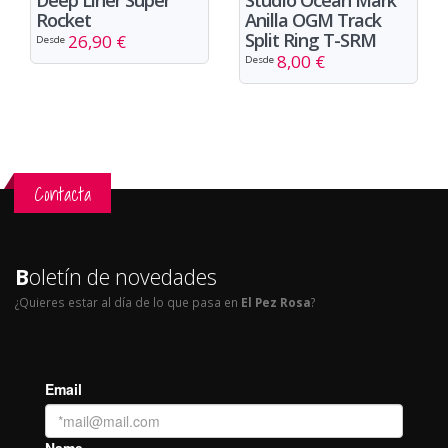
Rocket
Anilla OGM Track
Split Ring T-SRM
26,90 €
Desde
8,00 €
Desde
Contacta
B
oletín de novedades
¿Quieres estar al día de lo que pasa en
El Pez Rosa
?