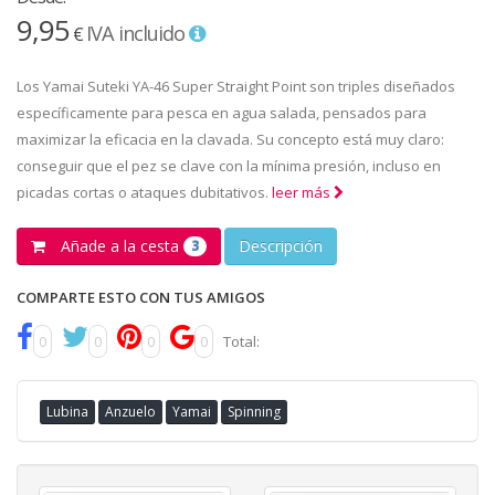
9,95
IVA incluido
€
Los Yamai Suteki YA-46 Super Straight Point son triples diseñados
específicamente para pesca en agua salada, pensados para
maximizar la eficacia en la clavada. Su concepto está muy claro:
conseguir que el pez se clave con la mínima presión, incluso en
picadas cortas o ataques dubitativos.
leer más
Añade a la cesta
Descripción
3
COMPARTE ESTO CON TUS AMIGOS
0
0
0
0
Total:
Lubina
Anzuelo
Yamai
Spinning