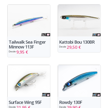
Tailwalk Sea Finger
Kattobi Bou 130BR
Minnow 113F
29,50 €
Desde
9,95 €
Desde
Surface Wing 95F
Rowdy 130F
21,95 €
29,90 €
Desde
Desde