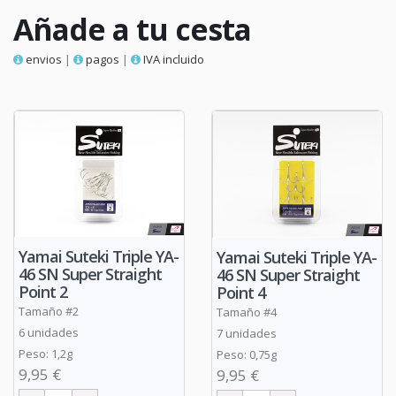
Añade a tu cesta
envios
|
pagos
|
IVA incluido
Yamai Suteki Triple YA-
Yamai Suteki Triple YA-
46 SN Super Straight
46 SN Super Straight
Point 2
Point 4
Tamaño #2
Tamaño #4
6 unidades
7 unidades
Peso: 1,2g
Peso: 0,75g
9,95 €
9,95 €