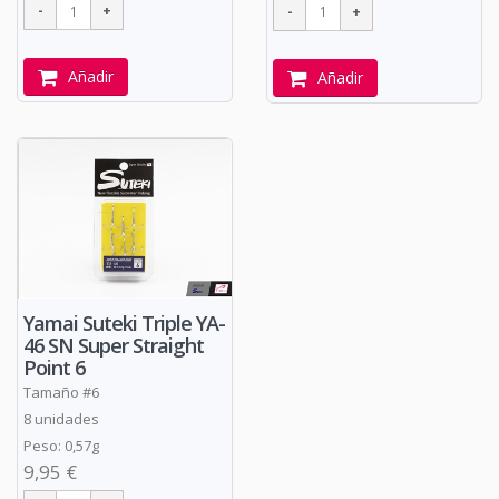
Añadir
Añadir
Yamai Suteki Triple YA-
46 SN Super Straight
Point 6
Tamaño #6
8 unidades
Peso: 0,57g
9,95 €