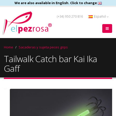
We are also available in English. Click to change
(+34) 950 270 816
Español
Home
Sacaderas y sujeta peces grips
Tailwalk Catch bar Kai Ika
Gaff