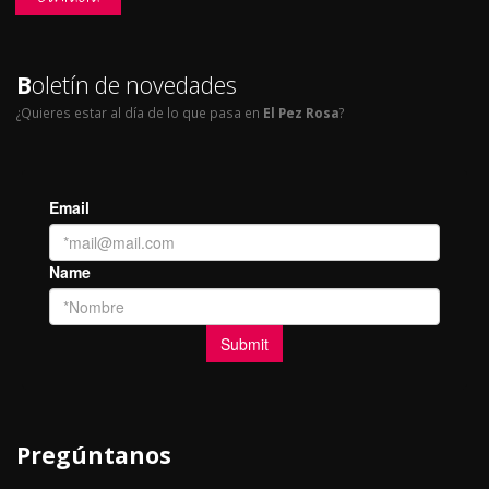
B
oletín de novedades
¿Quieres estar al día de lo que pasa en
El Pez Rosa
?
Pregúntanos