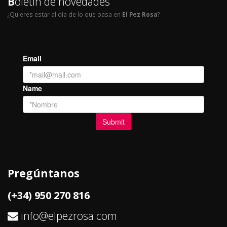
B
oletín de novedades
¿Quieres estar al día de lo que pasa en
El Pez Rosa
?
Pregúntanos
(+34) 950 270 816
info@elpezrosa.com