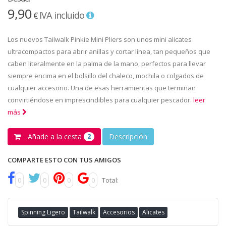
9,90
IVA incluido
€
Los nuevos Tailwalk Pinkie Mini Pliers son unos mini alicates
ultracompactos para abrir anillas y cortar línea, tan pequeños que
caben literalmente en la palma de la mano, perfectos para llevar
siempre encima en el bolsillo del chaleco, mochila o colgados de
cualquier accesorio. Una de esas herramientas que terminan
convirtiéndose en imprescindibles para cualquier pescador.
leer
más
Añade a la cesta
Descripción
2
COMPARTE ESTO CON TUS AMIGOS
0
0
0
0
Total:
Spinning Ligero
Tailwalk
Accesorios
Alicates