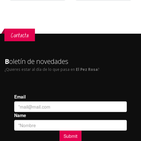
Contacta
B
oletín de novedades
¿Quieres estar al día de lo que pasa en
El Pez Rosa
?