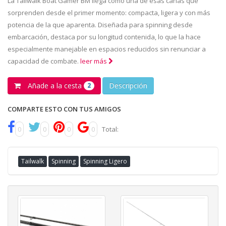
La Tailwalk Boat Gamer BM llega como una de esas cañas que
sorprenden desde el primer momento: compacta, ligera y con más
potencia de la que aparenta. Diseñada para spinning desde
embarcación, destaca por su longitud contenida, lo que la hace
especialmente manejable en espacios reducidos sin renunciar a
capacidad de combate.
leer más
Añade a la cesta
Descripción
2
COMPARTE ESTO CON TUS AMIGOS
0
0
0
0
Total:
Tailwalk
Spinning
Spinning Ligero