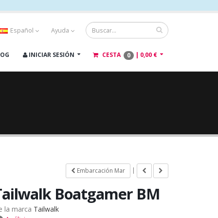
Español
Ayuda
LOG
INICIAR SESIÓN
CESTA
|
0,00 €
0
|
Embarcación Mar
Tailwalk Boatgamer BM
e la marca
Tailwalk