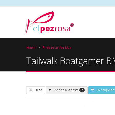
Home
Embarcación Mar
Tailwalk Boatgamer 
2
Añade a la cesta
Ficha
Descripción