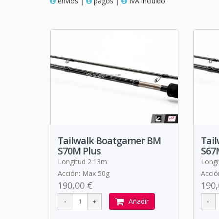
envios
|
pagos
|
IVA incluido
Tailwalk Boatgamer BM
Tai
S70M Plus
S67
Longitud 2.13m
Longi
Acción: Max 50g
Acció
190,00 €
190,
Añadir