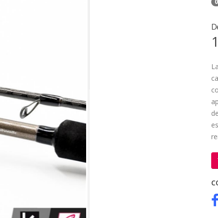
0
D
1
L
c
co
ap
de
es
re
C