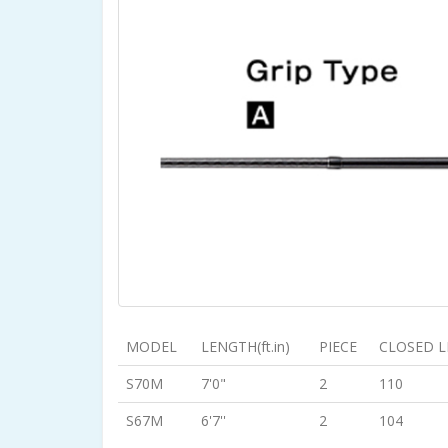
MODEL
LENGTH(ft.in)
PIECE
CLOSED L
S70M
7'0"
2
110
S67M
6'7''
2
104