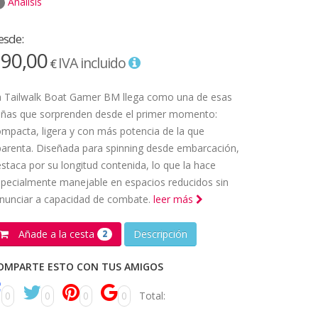
Análisis
esde:
90,00
IVA incluido
€
a Tailwalk Boat Gamer BM llega como una de esas
añas que sorprenden desde el primer momento:
mpacta, ligera y con más potencia de la que
arenta. Diseñada para spinning desde embarcación,
staca por su longitud contenida, lo que la hace
pecialmente manejable en espacios reducidos sin
nunciar a capacidad de combate.
leer más
Añade a la cesta
Descripción
2
OMPARTE ESTO CON TUS AMIGOS
0
0
0
0
Total: