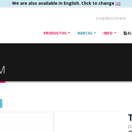
We are also available in English. Click to change
(+34) 950 270 816
PRODUCTOS
MARCAS
INFO
B
BM
D