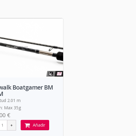
lwalk Boatgamer BM
M
tud 2.01 m
n: Max 35g
00 €
Añadir