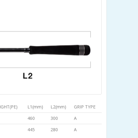
IGHT(PE)
L1(mm)
L2(mm)
GRIP TYPE
460
300
A
445
280
A