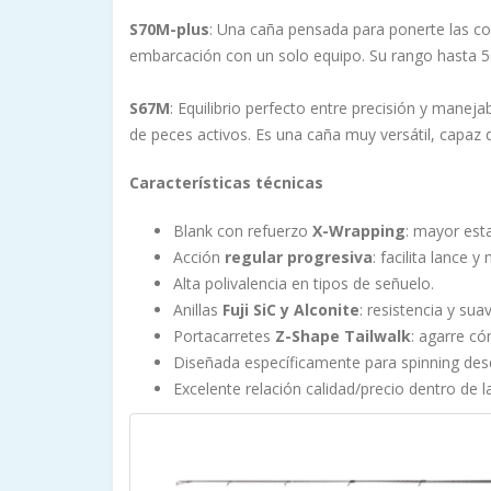
S70M-plus
: Una caña pensada para ponerte las cos
embarcación con un solo equipo. Su rango hasta 5
S67M
: Equilibrio perfecto entre precisión y mane
de peces activos. Es una caña muy versátil, capaz
Características técnicas
Blank con refuerzo
X-Wrapping
: mayor esta
Acción
regular progresiva
: facilita lance 
Alta polivalencia en tipos de señuelo.
Anillas
Fuji SiC y Alconite
: resistencia y sua
Portacarretes
Z-Shape Tailwalk
: agarre c
Diseñada específicamente para spinning de
Excelente relación calidad/precio dentro de l