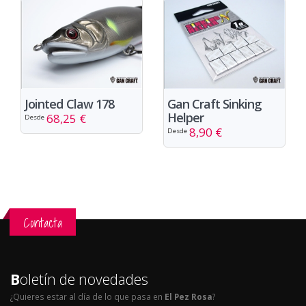
Jointed Claw 178
Gan Craft Sinking
Helper
68,25 €
Desde
8,90 €
Desde
Contacta
B
oletín de novedades
¿Quieres estar al día de lo que pasa en
El Pez Rosa
?