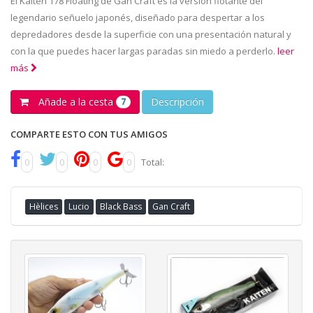
El Kaiten 178 Floating de Gan Craft es la versión flotante del
legendario señuelo japonés, diseñado para despertar a los
depredadores desde la superficie con una presentación natural y
con la que puedes hacer largas paradas sin miedo a perderlo.
leer
más
Añade a la cesta
Descripción
7
COMPARTE ESTO CON TUS AMIGOS
0
0
0
0
Total:
Hèlices
Lucio
Black Bass
Gan Craft