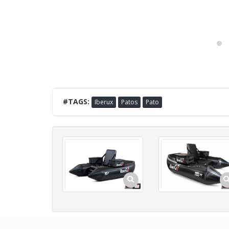
#TAGS:
Iberux
Patos
Pato