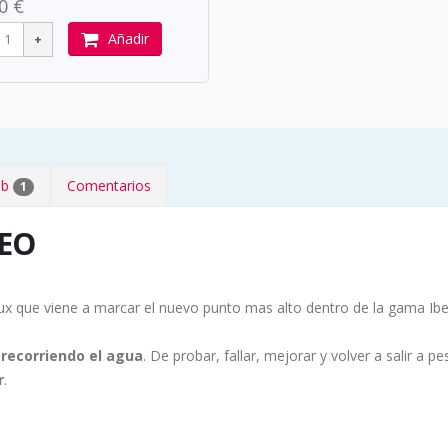
0 €
Añadir
eb
Comentarios
1
NEO
ux que viene a marcar el nuevo punto mas alto dentro de la gama Ibe
recorriendo el agua
. De probar, fallar, mejorar y volver a salir a
r
.