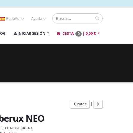
Español
Ayuda
LOG
INICIAR SESIÓN
CESTA
|
0,00 €
0
|
Patos
Iberux NEO
e la marca
Iberux