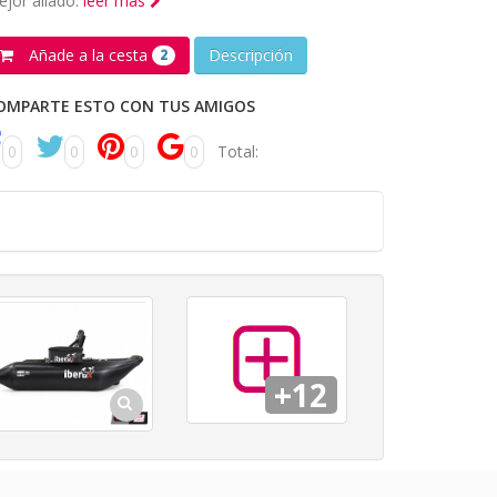
jor aliado.
leer más
Añade a la cesta
Descripción
2
OMPARTE ESTO CON TUS AMIGOS
0
0
0
0
Total:
+12