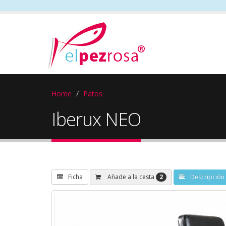
Home
Patos
Iberux NEO
2
Añade a la cesta
Ficha
Descripción