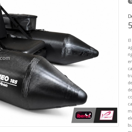
1
D
5
El
ag
ri
en
ca
tr
de
de
c
ca
má
el
bu