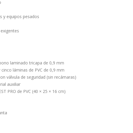
o
os y equipos pesados
 exigentes
bono laminado tricapa de 0,9 mm
y cinco láminas de PVC de 0,9 mm
on válvula de seguridad (sin recámaras)
ial auxiliar
PEST PRO de PVC (40 × 25 × 16 cm)
unta